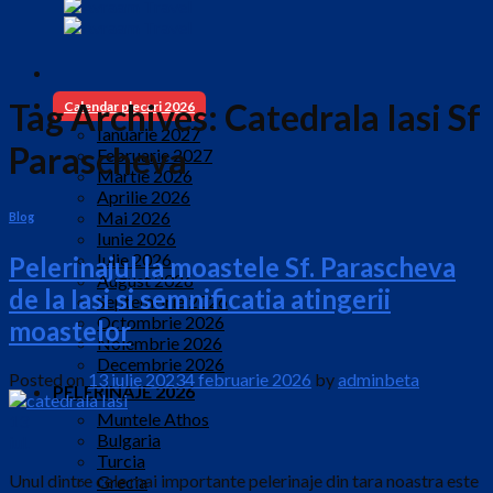
Tag Archives:
Catedrala Iasi Sf
Calendar plecari 2026
Ianuarie 2027
Parascheva
Februarie 2027
Martie 2026
Aprilie 2026
Mai 2026
Blog
Iunie 2026
Iulie 2026
Pelerinajul la moastele Sf. Parascheva
August 2026
de la Iasi si semnificatia atingerii
Septembrie 2026
Octombrie 2026
moastelor
Noiembrie 2026
Decembrie 2026
Posted on
13 iulie 2023
4 februarie 2026
by
adminbeta
PELERINAJE 2026
Muntele Athos
13
Bulgaria
iul.
Turcia
Unul dintre cele mai importante pelerinaje din tara noastra este
Grecia