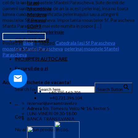
cel de la Iasi la moastele Sfantei Parascheva. Sute de mii de
Israel
oameni sunt prezenti an de an la acest pelerinaj, insa nu toata
Macedonia
lumea cunoaste semnificatia pelerinajului sau a atingerii
Moldova
moastelor Sf. Parascheva. Importanta moastelor Sf. Parascheva
Romania
Sfanta Parascheva mai este numita in popor […]
EGIPT
Despre pelerinaje
Continue reading
→
CIRCUITE 2026
Posted in
Blog
|
Tagged
Catedrala Iasi Sf Parascheva
,
moastele Sfantei Parascheva
,
pelerinaj moastele Sfantei
SEJURURI 2026
Parascheva
INCHIRIERI AUTOCARE
Informatii Contact
Excursii de o zi
Acceptam tichete de vacanta!
Search for:
Search Button
+40.735.162.701
+40.731.396.104
0
rezervari@avraamtravel.ro
Adresa
Str. Tomescu Voicu Nr 16, Sector 5
LUNI-VINERI 09.30-18.00
Coș
BANCA TRANSILVANIA
Nu ai niciun produs în coș.