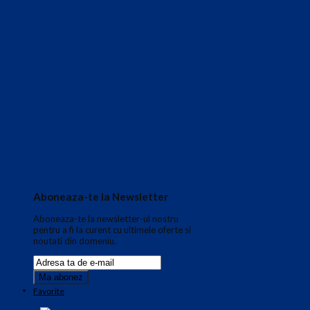
Aboneaza-te la Newsletter
Aboneaza-te la newsletter-ul nostru
pentru a fi la curent cu ultimele oferte si
noutati din domeniu.
Favorite