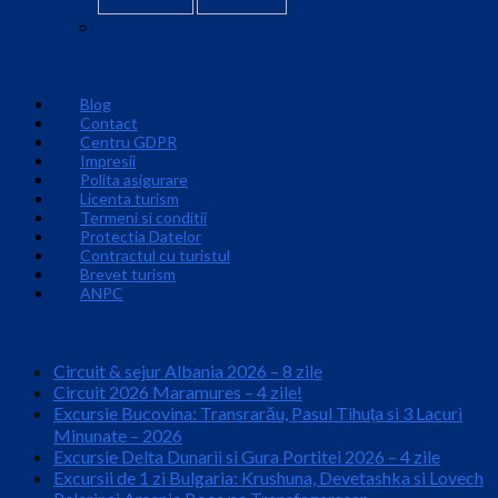
Informatii Utile
Blog
Contact
Centru GDPR
Impresii
Polita asigurare
Licenta turism
Termeni si conditii
Protectia Datelor
Contractul cu turistul
Brevet turism
ANPC
Ofertele Verii 2026
Circuit & sejur Albania 2026 – 8 zile
Circuit 2026 Maramures – 4 zile!
Excursie Bucovina: Transrarău, Pasul Tihuța si 3 Lacuri
Minunate – 2026
Excursie Delta Dunarii si Gura Portitei 2026 – 4 zile
Excursii de 1 zi Bulgaria: Krushuna, Devetashka si Lovech