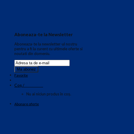
Aboneaza-te la Newsletter
Aboneaza-te la newsletter-ul nostru
pentru a fi la curent cu ultimele oferte si
noutati din domeniu.
Favorite
0.00
lei
Coș /
0
Nu ai niciun produs în coș.
Abonare oferte