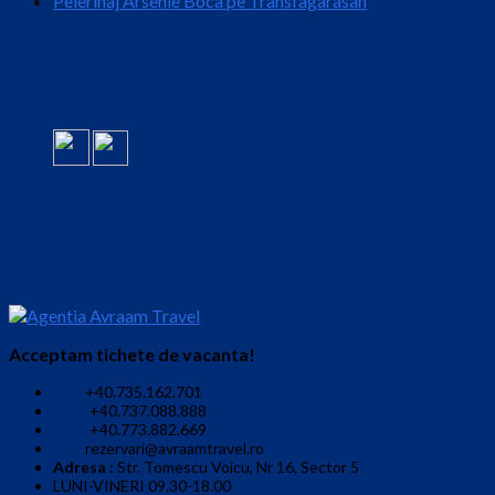
Pelerinaj Arsenie Boca pe Transfagarasan
Comunitate
Informatii Contact
Acceptam tichete de vacanta!
+40.735.162.701
+40.737.088.888
+40.773.882.669
rezervari@avraamtravel.ro
Adresa :
Str. Tomescu Voicu, Nr 16, Sector 5
LUNI-VINERI 09.30-18.00