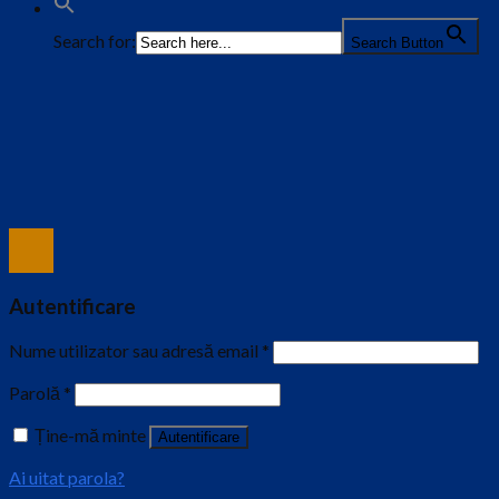
Search for:
Search Button
Autentificare
Nume utilizator sau adresă email
*
Parolă
*
Ține-mă minte
Autentificare
Ai uitat parola?