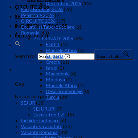
Decembrie 2026
(13)
CIRCUITE 2026
Early Booking 2026
(26)
Pelerinaje 2026
(9)
SEJURURI 2026
CIRCUITE 2026
(17)
INCHIRIERI AUTOCARE
Excursii si Tabere Scolare
(2)
Romania
(61)
Excursii de o zi
PELERINAJE 2026
(49)
EGIPT
(1)
Muntele Athos
(2)
Search for:
Bulgaria
(7)
Search Button
Grecia
(11)
Israel
(2)
0
Macedonia
(0)
Moldova
(0)
Coș
Muntele Athos
(1)
Despre pelerinaje
(0)
Nu ai niciun produs în coș.
Turcia
(3)
SEJUR
(38)
SEJURURI
(7)
Excursii de 1 zi
(19)
Inchirieri autocare
(6)
Vacante strainatate
(23)
Vacante Romania
(39)
Sejur Delta Dunarii
(14)