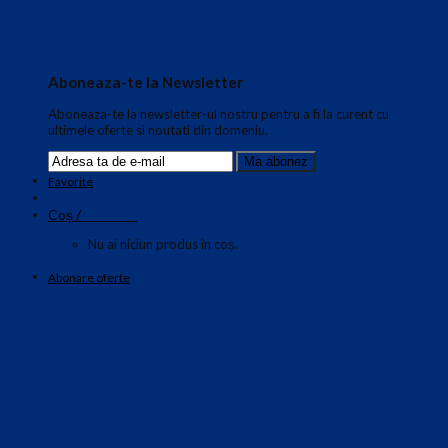
Aboneaza-te la Newsletter
Aboneaza-te la newsletter-ul nostru pentru a fi la curent cu
ultimele oferte si noutati din domeniu.
Favorite
0.00
€
Coș /
0
Nu ai niciun produs în coș.
Abonare oferte