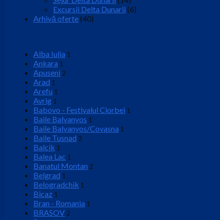
Excursii Delta Dunarii
(6)
Arhivă oferte
(40)
Locatie
Alba Iulia
1
Ankara
1
Apuseni
2
Arad
1
Arefu
1
Avrig
1
Babovo - Festivalul Ciorbei
1
Baile Balvanyos
1
Baile Balvanyos/Covasna
1
Baile Tusnad
2
Balcik
1
Balea Lac
1
Banatul Montan
2
Belgrad
1
Belogradchik
1
Bicaz
1
Bran - Romania
1
BRASOV
2