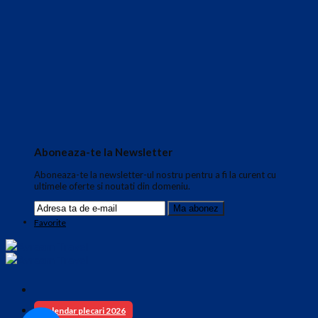
Aboneaza-te la Newsletter
Aboneaza-te la newsletter-ul nostru pentru a fi la curent cu
ultimele oferte si noutati din domeniu.
Favorite
Calendar plecari 2026