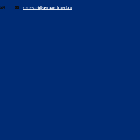
𝟔𝟗
rezervari@avraamtravel.ro