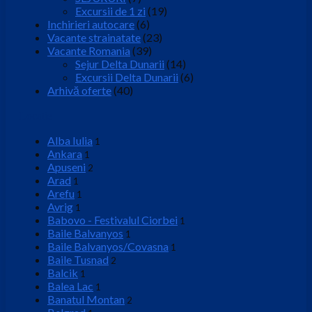
Excursii de 1 zi
(19)
Inchirieri autocare
(6)
Vacante strainatate
(23)
Vacante Romania
(39)
Sejur Delta Dunarii
(14)
Excursii Delta Dunarii
(6)
Arhivă oferte
(40)
Locatie
Alba Iulia
1
Ankara
1
Apuseni
2
Arad
1
Arefu
1
Avrig
1
Babovo - Festivalul Ciorbei
1
Baile Balvanyos
1
Baile Balvanyos/Covasna
1
Baile Tusnad
2
Balcik
1
Balea Lac
1
Banatul Montan
2