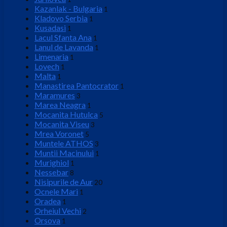
Kazanlak - Bulgaria
1
Kladovo Serbia
1
Kusadasi
1
Lacul Sfanta Ana
1
Lanul de Lavanda
1
Limenaria
1
Lovech
1
Malta
1
Manastirea Pantocrator
1
Maramures
3
Marea Neagra
1
Mocanita Hutulca
5
Mocanita Viseu
3
Mrea Voronet
5
Muntele ATHOS
3
Muntii Macinului
1
Murighiol
1
Nessebar
8
Nisipurile de Aur
20
Ocnele Mari
1
Oradea
1
Orheiul Vechi
2
Orsova
1