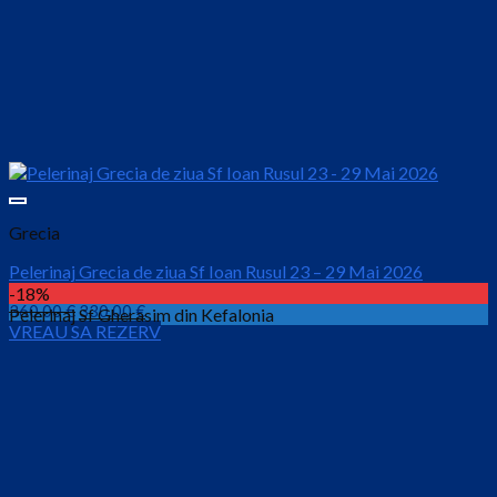
Grecia
Pelerinaj Grecia de ziua Sf Ioan Rusul 23 – 29 Mai 2026
-18%
Prețul
Prețul
360.00
€
330.00
€
Pelerinaj Sf Gherasim din Kefalonia
VREAU SA REZERV
inițial
curent
este:
a
330.00 €.
fost:
360.00 €.