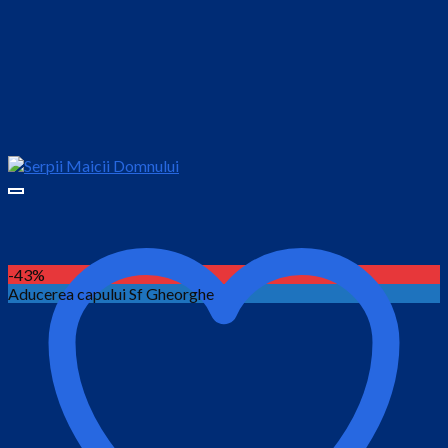
-43%
Aducerea capului Sf Gheorghe