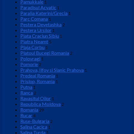
Pamukkale
1
Paradisul Acvatic
1
Paralia Katerini/Grecia
1
Parc Comana
1
Pestera Devetashka
2
Pestera Ursilor
1
Piata Craciun Sibiu
1
Piatra Neamt
5
Plaja Corbu
1
Platoul Bucegi Romania
2
Polovragi
1
Pomorie
2
Prahova, Ilfov si Slanic Prahova
1
Predeal Romania
1
Prislop, Romania
1
Putna
1
Ranca
2
Ravasitul Oilor
1
Republica Moldova
2
Romania
29
Rucar
4
Ruse-Bulgaria
2
Salina Cacica
1
Salina Turda
1