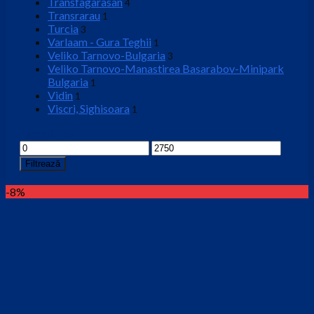
Transfagarasan
4
Transrarau
1
Turcia
3
Varlaam - Gura Teghii
1
Veliko Tarnovo-Bulgaria
3
Veliko Tarnovo-Manastirea Basarabov-Minipark
Bulgaria
1
Vidin
1
Viscri, Sighisoara
1
Interval Pret
Preț
Preț
minim
maxim
Filtrează
-8%