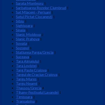
Sarata Monteoru
1
Sarbatoarea Rozelor Ciumbrud
1
Sat Mlaceni - Perisani
1
Satul Pictat Ciocanesti
1
Sibiu
5
Sighisoara
2
Sinaia
1
Slanic Moldova
2
Slanic Prahova
1
Sovata
1
Sozopol
6
Statiunea Parga/Grecia
1
Suceava
6
Tara Almajului
1
Tara Lovistei
1
Targ Paste Craiova
1
Targul de Craciun Craiova
1
Targu Mures
1
Targu Neamt
3
Thassos/Grecia
4
Tihany-Festivalul Lavandei
1
Timisoara
2
Transalpina
3