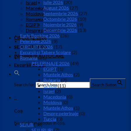
Iulie 2026
(20)
Israel
August 2026
(27)
Macedonia
Septembrie 2026
(27)
Moldova
Octombrie 2026
(10)
Romania
Noiembrie 2026
(9)
EGIPT
Decembrie 2026
(13)
Despre pelerinaje
Early Booking 2026
(26)
CIRCUITE 2026
Pelerinaje 2026
(9)
SEJURURI 2026
CIRCUITE 2026
(17)
Excursii si Tabere Scolare
(2)
INCHIRIERI AUTOCARE
Romania
(61)
PELERINAJE 2026
(49)
Excursii de o zi
EGIPT
(1)
Muntele Athos
(2)
Bulgaria
(7)
Search for:
Search Button
Grecia
(11)
Israel
(2)
Macedonia
(0)
0
Moldova
(0)
Muntele Athos
(1)
Coș
Despre pelerinaje
(0)
Turcia
(3)
Nu ai niciun produs în coș.
SEJUR
(38)
SEJURURI
(7)