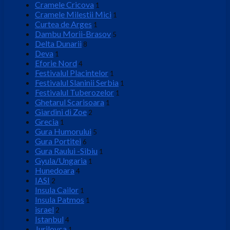
Cramele Cricova
1
Cramele Milestii Mici
1
Curtea de Arges
1
Dambu Morii-Brasov
5
Delta Dunarii
8
Deva
1
Eforie Nord
4
Festivalul Placintelor
1
Festivalul Slaninii Serbia
1
Festivalul Tuberozelor
1
Ghetarul Scarisoara
1
Giardini di Zoe
2
Grecia
1
Gura Humorului
5
Gura Portitei
6
Gura Raului -Sibiu
1
Gyula/Ungaria
1
Hunedoara
4
IASI
2
Insula Cailor
1
Insula Patmos
1
israel
2
Istanbul
4
Jurilovca
1