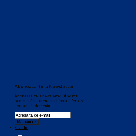
Aboneaza-te la Newsletter
Aboneaza-te la newsletter-ul nostru
pentru a fi la curent cu ultimele oferte si
noutati din domeniu.
Favorite