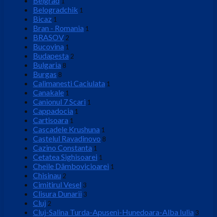
Belgrad
1
Belogradchik
1
Bicaz
1
Bran - Romania
1
BRASOV
2
Bucovina
1
Budapesta
2
Bulgaria
8
Burgas
8
Calimanesti Caciulata
1
Canakale
1
Canionul 7 Scari
1
Cappadocia
1
Cartisoara
1
Cascadele Krushuna
1
Castelul Ravadinovo
8
Cazino Constanta
1
Cetatea Sighisoarei
1
Cheile Dâmbovicioarei
1
Chisinau
2
Cimitirul Vesel
3
Clisura Dunarii
3
Cluj
2
Cluj-Salina Turda-Apuseni-Hunedoara-Alba Iulia
3