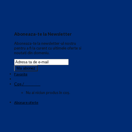
Aboneaza-te la Newsletter
Aboneaza-te la newsletter-ul nostru
pentru a fi la curent cu ultimele oferte si
noutati din domeniu.
Favorite
0.00
€
Coș /
0
Nu ai niciun produs în coș.
Abonare oferte