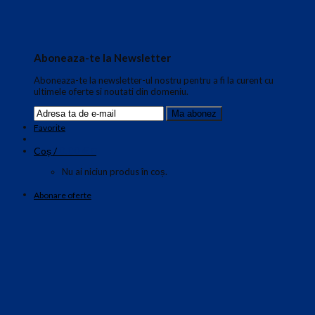
Aboneaza-te la Newsletter
Aboneaza-te la newsletter-ul nostru pentru a fi la curent cu
ultimele oferte si noutati din domeniu.
Favorite
0.00
€
Coș /
0
Nu ai niciun produs în coș.
Abonare oferte