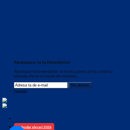
Aboneaza-te la Newsletter
Aboneaza-te la newsletter-ul nostru pentru a fi la curent cu
ultimele oferte si noutati din domeniu.
Favorite
Calendar plecari 2026