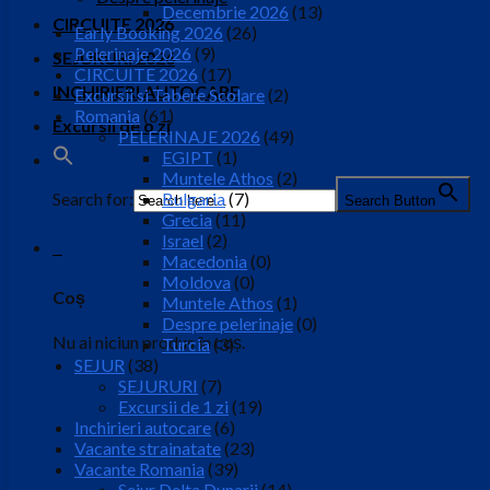
Decembrie 2026
(13)
CIRCUITE 2026
Early Booking 2026
(26)
Pelerinaje 2026
(9)
SEJURURI 2026
CIRCUITE 2026
(17)
INCHIRIERI AUTOCARE
Excursii si Tabere Scolare
(2)
Romania
(61)
Excursii de o zi
PELERINAJE 2026
(49)
EGIPT
(1)
Muntele Athos
(2)
Search for:
Bulgaria
(7)
Search Button
Grecia
(11)
Israel
(2)
0
Macedonia
(0)
Moldova
(0)
Coș
Muntele Athos
(1)
Despre pelerinaje
(0)
Nu ai niciun produs în coș.
Turcia
(3)
SEJUR
(38)
SEJURURI
(7)
Excursii de 1 zi
(19)
Inchirieri autocare
(6)
Vacante strainatate
(23)
Vacante Romania
(39)
Sejur Delta Dunarii
(14)