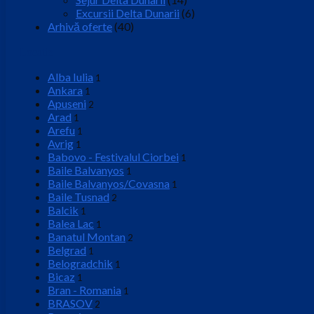
Excursii Delta Dunarii
(6)
Arhivă oferte
(40)
Locatie
Alba Iulia
1
Ankara
1
Apuseni
2
Arad
1
Arefu
1
Avrig
1
Babovo - Festivalul Ciorbei
1
Baile Balvanyos
1
Baile Balvanyos/Covasna
1
Baile Tusnad
2
Balcik
1
Balea Lac
1
Banatul Montan
2
Belgrad
1
Belogradchik
1
Bicaz
1
Bran - Romania
1
BRASOV
2