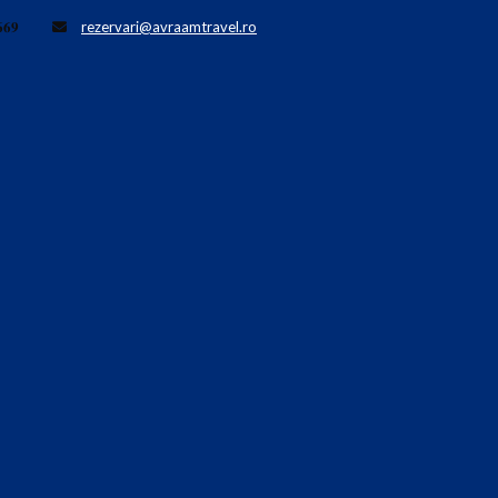
𝟔𝟗
rezervari@avraamtravel.ro