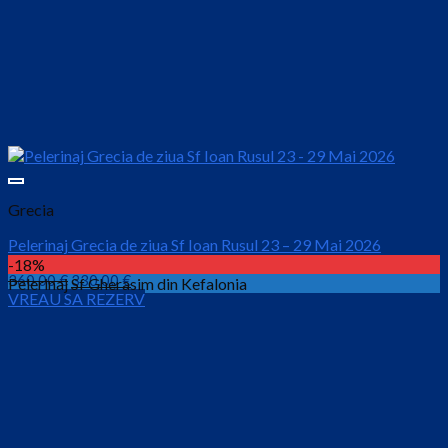
Grecia
Pelerinaj Grecia de ziua Sf Ioan Rusul 23 – 29 Mai 2026
-18%
Prețul
Prețul
360.00
€
330.00
€
Pelerinaj Sf Gherasim din Kefalonia
VREAU SA REZERV
inițial
curent
este:
a
330.00 €.
fost:
360.00 €.