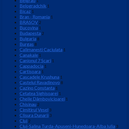
Belgrad
1
Belogradchik
1
Bicaz
1
Bran - Romania
1
BRASOV
2
Bucovina
1
Budapesta
2
Bulgaria
8
Burgas
8
Calimanesti Caciulata
1
Canakale
1
Canionul 7 Scari
1
Cappadocia
1
Cartisoara
1
Cascadele Krushuna
1
Castelul Ravadinovo
8
Cazino Constanta
1
Cetatea Sighisoarei
1
Cheile Dâmbovicioarei
1
Chisinau
2
Cimitirul Vesel
3
Clisura Dunarii
3
Cluj
2
Cluj-Salina Turda-Apuseni-Hunedoara-Alba Iulia
3