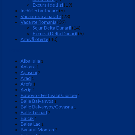
Excursii de 1 zi
(19)
Inchirieri autocare
(6)
Vacante strainatate
(23)
Vacante Romania
(39)
Sejur Delta Dunarii
(14)
Excursii Delta Dunarii
(6)
Arhivă oferte
(40)
Locatie
Alba Iulia
1
Ankara
1
Apuseni
2
Arad
1
Arefu
1
Avrig
1
Babovo - Festivalul Ciorbei
1
Baile Balvanyos
1
Baile Balvanyos/Covasna
1
Baile Tusnad
2
Balcik
1
Balea Lac
1
Banatul Montan
2