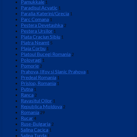
Pamukkale
1
Paradisul Acvatic
1
Paralia Katerini/Grecia
1
Parc Comana
1
Pestera Devetashka
2
Pestera Ursilor
1
Piata Craciun Sibiu
1
Piatra Neamt
5
Plaja Corbu
1
Platoul Bucegi Romania
2
Polovragi
1
Pomorie
2
Prahova, Ilfov si Slanic Prahova
1
Predeal Romania
1
Prislop, Romania
1
Putna
1
Ranca
2
Ravasitul Oilor
1
Republica Moldova
2
Romania
29
Rucar
4
Ruse-Bulgaria
2
Salina Cacica
1
Salina Turda
1