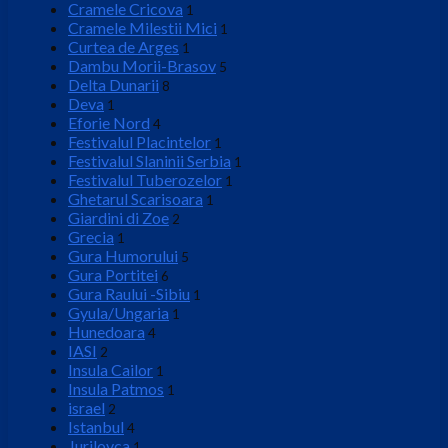
Cramele Cricova
1
Cramele Milestii Mici
1
Curtea de Arges
1
Dambu Morii-Brasov
5
Delta Dunarii
8
Deva
1
Eforie Nord
4
Festivalul Placintelor
1
Festivalul Slaninii Serbia
1
Festivalul Tuberozelor
1
Ghetarul Scarisoara
1
Giardini di Zoe
2
Grecia
1
Gura Humorului
5
Gura Portitei
6
Gura Raului -Sibiu
1
Gyula/Ungaria
1
Hunedoara
4
IASI
2
Insula Cailor
1
Insula Patmos
1
israel
2
Istanbul
4
Jurilovca
1