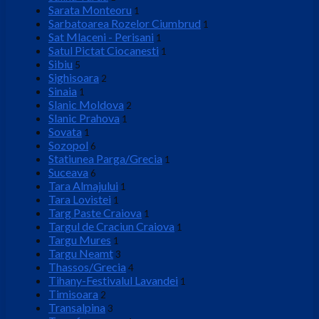
Sarata Monteoru
1
Sarbatoarea Rozelor Ciumbrud
1
Sat Mlaceni - Perisani
1
Satul Pictat Ciocanesti
1
Sibiu
5
Sighisoara
2
Sinaia
1
Slanic Moldova
2
Slanic Prahova
1
Sovata
1
Sozopol
6
Statiunea Parga/Grecia
1
Suceava
6
Tara Almajului
1
Tara Lovistei
1
Targ Paste Craiova
1
Targul de Craciun Craiova
1
Targu Mures
1
Targu Neamt
3
Thassos/Grecia
4
Tihany-Festivalul Lavandei
1
Timisoara
2
Transalpina
3