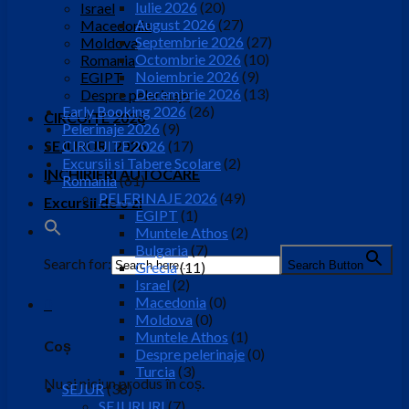
Iulie 2026
(20)
Israel
August 2026
(27)
Macedonia
Septembrie 2026
(27)
Moldova
Octombrie 2026
(10)
Romania
Noiembrie 2026
(9)
EGIPT
Decembrie 2026
(13)
Despre pelerinaje
Early Booking 2026
(26)
CIRCUITE 2026
Pelerinaje 2026
(9)
SEJURURI 2026
CIRCUITE 2026
(17)
Excursii si Tabere Scolare
(2)
INCHIRIERI AUTOCARE
Romania
(61)
PELERINAJE 2026
(49)
Excursii de o zi
EGIPT
(1)
Muntele Athos
(2)
Bulgaria
(7)
Search for:
Search Button
Grecia
(11)
Israel
(2)
Macedonia
(0)
0
Moldova
(0)
Muntele Athos
(1)
Coș
Despre pelerinaje
(0)
Turcia
(3)
Nu ai niciun produs în coș.
SEJUR
(38)
SEJURURI
(7)