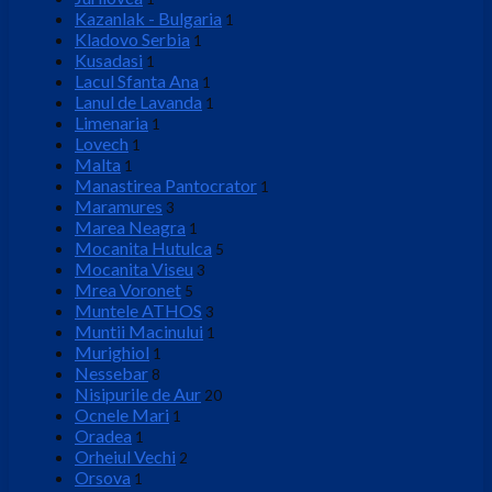
Kazanlak - Bulgaria
1
Kladovo Serbia
1
Kusadasi
1
Lacul Sfanta Ana
1
Lanul de Lavanda
1
Limenaria
1
Lovech
1
Malta
1
Manastirea Pantocrator
1
Maramures
3
Marea Neagra
1
Mocanita Hutulca
5
Mocanita Viseu
3
Mrea Voronet
5
Muntele ATHOS
3
Muntii Macinului
1
Murighiol
1
Nessebar
8
Nisipurile de Aur
20
Ocnele Mari
1
Oradea
1
Orheiul Vechi
2
Orsova
1