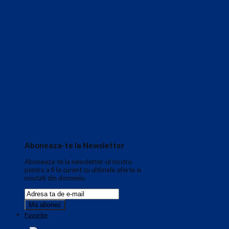
Aboneaza-te la Newsletter
Aboneaza-te la newsletter-ul nostru
pentru a fi la curent cu ultimele oferte si
noutati din domeniu.
Favorite