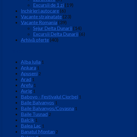
Excursii de 1 zi
(19)
Inchirieri autocare
(6)
Vacante strainatate
(23)
Vacante Romania
(39)
Sejur Delta Dunarii
(14)
Excursii Delta Dunarii
(6)
Arhivă oferte
(40)
Locatie
Alba Iulia
1
Ankara
1
Apuseni
2
Arad
1
Arefu
1
Avrig
1
Babovo - Festivalul Ciorbei
1
Baile Balvanyos
1
Baile Balvanyos/Covasna
1
Baile Tusnad
2
Balcik
1
Balea Lac
1
Banatul Montan
2