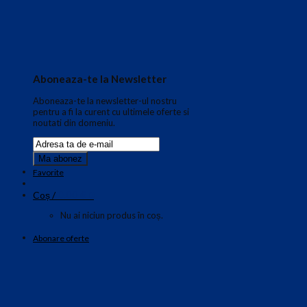
Aboneaza-te la Newsletter
Aboneaza-te la newsletter-ul nostru
pentru a fi la curent cu ultimele oferte si
noutati din domeniu.
Favorite
0.00
€
Coș /
0
Nu ai niciun produs în coș.
Abonare oferte