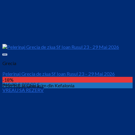
Grecia
Pelerinaj Grecia de ziua Sf Ioan Rusul 23 – 29 Mai 2026
-18%
Prețul
Prețul
360.00
€
330.00
€
Pelerinaj Sf Gherasim din Kefalonia
VREAU SA REZERV
inițial
curent
este:
a
330.00 €.
fost:
360.00 €.