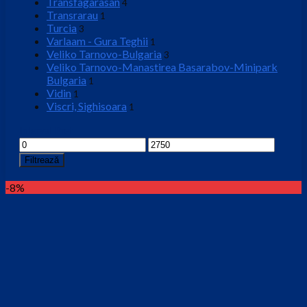
Transfagarasan
4
Transrarau
1
Turcia
3
Varlaam - Gura Teghii
1
Veliko Tarnovo-Bulgaria
3
Veliko Tarnovo-Manastirea Basarabov-Minipark
Bulgaria
1
Vidin
1
Viscri, Sighisoara
1
Interval Pret
Preț
Preț
minim
maxim
Filtrează
-8%