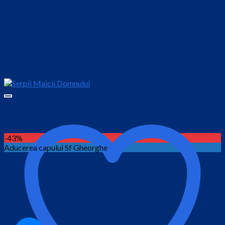
-43%
Aducerea capului Sf Gheorghe