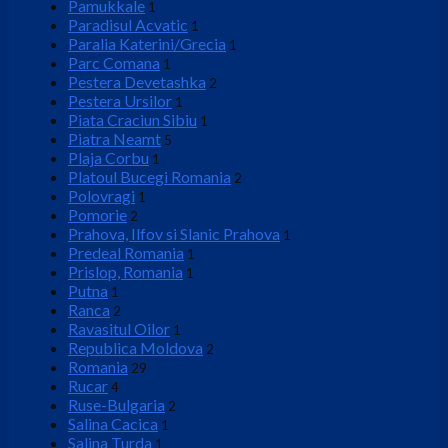
Pamukkale
1
Paradisul Acvatic
1
Paralia Katerini/Grecia
1
Parc Comana
1
Pestera Devetashka
2
Pestera Ursilor
1
Piata Craciun Sibiu
1
Piatra Neamt
5
Plaja Corbu
1
Platoul Bucegi Romania
2
Polovragi
1
Pomorie
2
Prahova, Ilfov si Slanic Prahova
1
Predeal Romania
1
Prislop, Romania
1
Putna
1
Ranca
2
Ravasitul Oilor
1
Republica Moldova
2
Romania
29
Rucar
4
Ruse-Bulgaria
2
Salina Cacica
1
Salina Turda
1