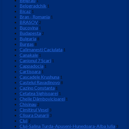
Belgrad
1
Belogradchik
1
Bicaz
1
Bran - Romania
1
BRASOV
2
Bucovina
1
Budapesta
2
Bulgaria
8
Burgas
8
Calimanesti Caciulata
1
Canakale
1
Canionul 7 Scari
1
Cappadocia
1
Cartisoara
1
Cascadele Krushuna
1
Castelul Ravadinovo
8
Cazino Constanta
1
Cetatea Sighisoarei
1
Cheile Dâmbovicioarei
1
Chisinau
2
Cimitirul Vesel
3
Clisura Dunarii
3
Cluj
2
Cluj-Salina Turda-Apuseni-Hunedoara-Alba Iulia
3