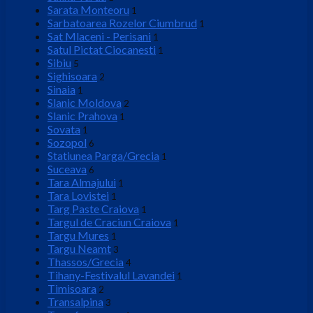
Sarata Monteoru
1
Sarbatoarea Rozelor Ciumbrud
1
Sat Mlaceni - Perisani
1
Satul Pictat Ciocanesti
1
Sibiu
5
Sighisoara
2
Sinaia
1
Slanic Moldova
2
Slanic Prahova
1
Sovata
1
Sozopol
6
Statiunea Parga/Grecia
1
Suceava
6
Tara Almajului
1
Tara Lovistei
1
Targ Paste Craiova
1
Targul de Craciun Craiova
1
Targu Mures
1
Targu Neamt
3
Thassos/Grecia
4
Tihany-Festivalul Lavandei
1
Timisoara
2
Transalpina
3