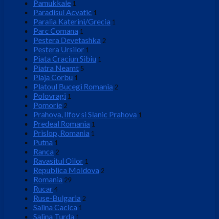
Pamukkale
1
Paradisul Acvatic
1
Paralia Katerini/Grecia
1
Parc Comana
1
Pestera Devetashka
2
Pestera Ursilor
1
Piata Craciun Sibiu
1
Piatra Neamt
5
Plaja Corbu
1
Platoul Bucegi Romania
2
Polovragi
1
Pomorie
2
Prahova, Ilfov si Slanic Prahova
1
Predeal Romania
1
Prislop, Romania
1
Putna
1
Ranca
2
Ravasitul Oilor
1
Republica Moldova
2
Romania
29
Rucar
4
Ruse-Bulgaria
2
Salina Cacica
1
Salina Turda
1