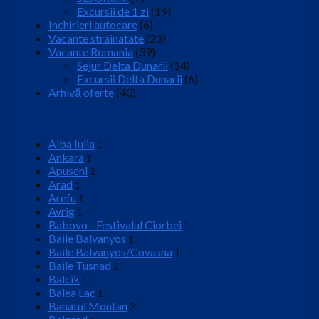
Excursii de 1 zi
(19)
Inchirieri autocare
(6)
Vacante strainatate
(23)
Vacante Romania
(39)
Sejur Delta Dunarii
(14)
Excursii Delta Dunarii
(6)
Arhivă oferte
(40)
Locatie
Alba Iulia
1
Ankara
1
Apuseni
2
Arad
1
Arefu
1
Avrig
1
Babovo - Festivalul Ciorbei
1
Baile Balvanyos
1
Baile Balvanyos/Covasna
1
Baile Tusnad
2
Balcik
1
Balea Lac
1
Banatul Montan
2