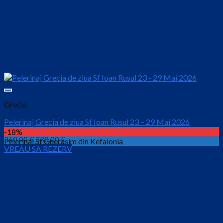
Grecia
Pelerinaj Grecia de ziua Sf Ioan Rusul 23 – 29 Mai 2026
-18%
Prețul
Prețul
360.00
€
330.00
€
Pelerinaj Sf Gherasim din Kefalonia
VREAU SA REZERV
inițial
curent
este:
a
330.00 €.
fost:
360.00 €.