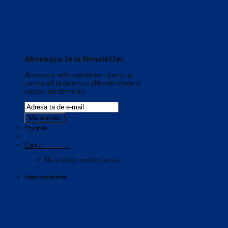
Aboneaza-te la Newsletter
Aboneaza-te la newsletter-ul nostru
pentru a fi la curent cu ultimele oferte si
noutati din domeniu.
Favorite
0.00
€
Coș /
0
Nu ai niciun produs în coș.
Abonare oferte