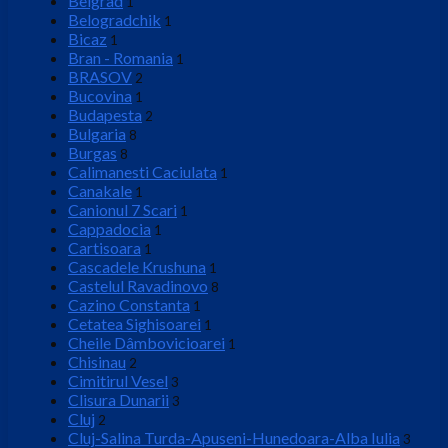
Belgrad
1
Belogradchik
1
Bicaz
1
Bran - Romania
1
BRASOV
2
Bucovina
1
Budapesta
2
Bulgaria
8
Burgas
8
Calimanesti Caciulata
1
Canakale
1
Canionul 7 Scari
1
Cappadocia
1
Cartisoara
1
Cascadele Krushuna
1
Castelul Ravadinovo
8
Cazino Constanta
1
Cetatea Sighisoarei
1
Cheile Dâmbovicioarei
1
Chisinau
2
Cimitirul Vesel
3
Clisura Dunarii
3
Cluj
2
Cluj-Salina Turda-Apuseni-Hunedoara-Alba Iulia
3