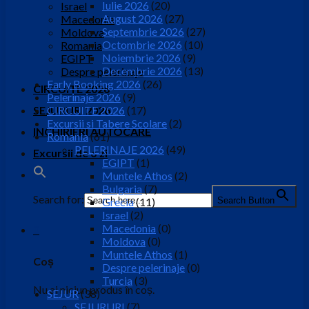
Iulie 2026
(20)
Israel
August 2026
(27)
Macedonia
Septembrie 2026
(27)
Moldova
Octombrie 2026
(10)
Romania
Noiembrie 2026
(9)
EGIPT
Decembrie 2026
(13)
Despre pelerinaje
Early Booking 2026
(26)
CIRCUITE 2026
Pelerinaje 2026
(9)
SEJURURI 2026
CIRCUITE 2026
(17)
Excursii si Tabere Scolare
(2)
INCHIRIERI AUTOCARE
Romania
(61)
PELERINAJE 2026
(49)
Excursii de o zi
EGIPT
(1)
Muntele Athos
(2)
Bulgaria
(7)
Search for:
Search Button
Grecia
(11)
Israel
(2)
Macedonia
(0)
0
Moldova
(0)
Muntele Athos
(1)
Coș
Despre pelerinaje
(0)
Turcia
(3)
Nu ai niciun produs în coș.
SEJUR
(38)
SEJURURI
(7)