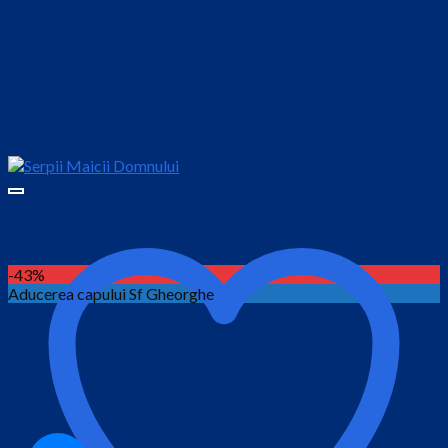
-43%
Aducerea capului Sf Gheorghe