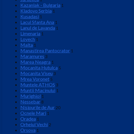
Kazanlak - Bulgaria
1
Kladovo Serbia
1
Kusadasi
1
Lacul Sfanta Ana
1
Lanul de Lavanda
1
Limenaria
1
Lovech
1
Malta
1
Manastirea Pantocrator
1
Maramures
3
Marea Neagra
1
Mocanita Hutulca
5
Mocanita Viseu
3
Mrea Voronet
5
Muntele ATHOS
3
Muntii Macinului
1
Murighiol
1
Nessebar
8
Nisipurile de Aur
20
Ocnele Mari
1
Oradea
1
Orheiul Vechi
2
Orsova
1