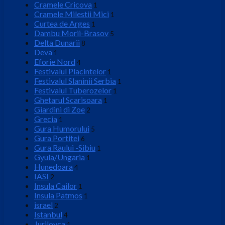
Cramele Cricova
1
Cramele Milestii Mici
1
Curtea de Arges
1
Dambu Morii-Brasov
5
Delta Dunarii
8
Deva
1
Eforie Nord
4
Festivalul Placintelor
1
Festivalul Slaninii Serbia
1
Festivalul Tuberozelor
1
Ghetarul Scarisoara
1
Giardini di Zoe
2
Grecia
1
Gura Humorului
5
Gura Portitei
6
Gura Raului -Sibiu
1
Gyula/Ungaria
1
Hunedoara
4
IASI
2
Insula Cailor
1
Insula Patmos
1
israel
2
Istanbul
4
Jurilovca
1