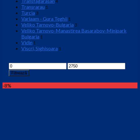
Transfagarasan
4
Transrarau
1
Turcia
3
Varlaam - Gura Teghii
1
Veliko Tarnovo-Bulgaria
3
Veliko Tarnovo-Manastirea Basarabov-Minipark
Bulgaria
1
Vidin
1
Viscri, Sighisoara
1
Interval Pret
Preț
Preț
minim
maxim
Filtrează
-8%