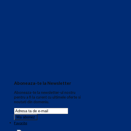
Aboneaza-te la Newsletter
Aboneaza-te la newsletter-ul nostru
pentru a fi la curent cu ultimele oferte si
noutati din domeniu.
Favorite