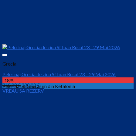
Grecia
Pelerinaj Grecia de ziua Sf Ioan Rusul 23 – 29 Mai 2026
-18%
Prețul
Prețul
360.00
€
330.00
€
Pelerinaj Sf Gherasim din Kefalonia
VREAU SA REZERV
inițial
curent
este:
a
330.00 €.
fost:
360.00 €.