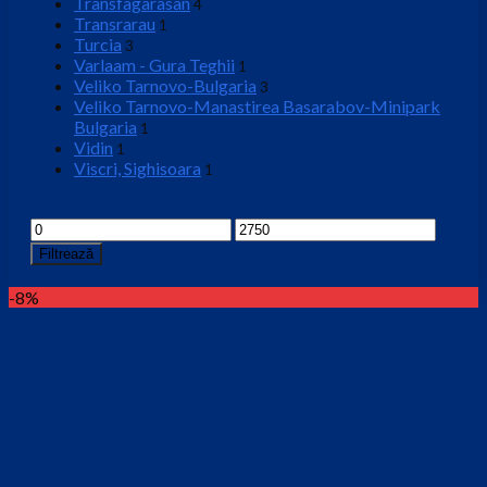
Transfagarasan
4
Transrarau
1
Turcia
3
Varlaam - Gura Teghii
1
Veliko Tarnovo-Bulgaria
3
Veliko Tarnovo-Manastirea Basarabov-Minipark
Bulgaria
1
Vidin
1
Viscri, Sighisoara
1
Interval Pret
Preț
Preț
minim
maxim
Filtrează
-8%