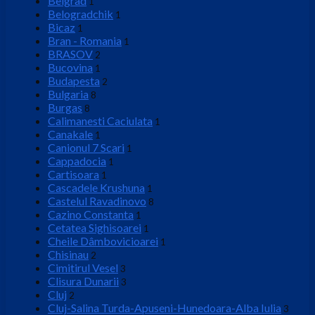
Belgrad
1
Belogradchik
1
Bicaz
1
Bran - Romania
1
BRASOV
2
Bucovina
1
Budapesta
2
Bulgaria
8
Burgas
8
Calimanesti Caciulata
1
Canakale
1
Canionul 7 Scari
1
Cappadocia
1
Cartisoara
1
Cascadele Krushuna
1
Castelul Ravadinovo
8
Cazino Constanta
1
Cetatea Sighisoarei
1
Cheile Dâmbovicioarei
1
Chisinau
2
Cimitirul Vesel
3
Clisura Dunarii
3
Cluj
2
Cluj-Salina Turda-Apuseni-Hunedoara-Alba Iulia
3