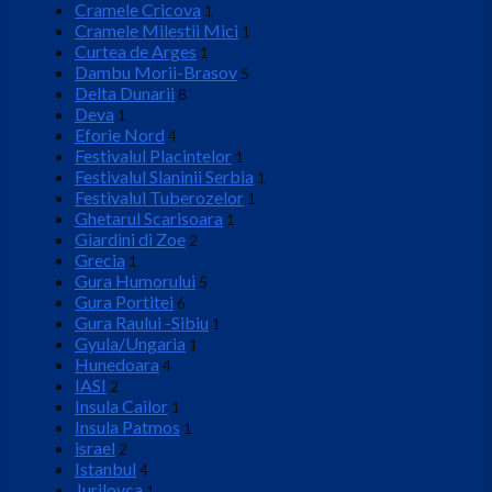
Cramele Cricova
1
Cramele Milestii Mici
1
Curtea de Arges
1
Dambu Morii-Brasov
5
Delta Dunarii
8
Deva
1
Eforie Nord
4
Festivalul Placintelor
1
Festivalul Slaninii Serbia
1
Festivalul Tuberozelor
1
Ghetarul Scarisoara
1
Giardini di Zoe
2
Grecia
1
Gura Humorului
5
Gura Portitei
6
Gura Raului -Sibiu
1
Gyula/Ungaria
1
Hunedoara
4
IASI
2
Insula Cailor
1
Insula Patmos
1
israel
2
Istanbul
4
Jurilovca
1