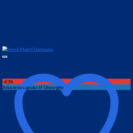
-43%
Aducerea capului Sf Gheorghe