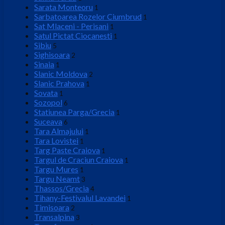
Sarata Monteoru
1
Sarbatoarea Rozelor Ciumbrud
1
Sat Mlaceni - Perisani
1
Satul Pictat Ciocanesti
1
Sibiu
5
Sighisoara
2
Sinaia
1
Slanic Moldova
2
Slanic Prahova
1
Sovata
1
Sozopol
6
Statiunea Parga/Grecia
1
Suceava
6
Tara Almajului
1
Tara Lovistei
1
Targ Paste Craiova
1
Targul de Craciun Craiova
1
Targu Mures
1
Targu Neamt
3
Thassos/Grecia
4
Tihany-Festivalul Lavandei
1
Timisoara
2
Transalpina
3