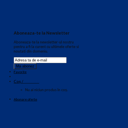
Aboneaza-te la Newsletter
Aboneaza-te la newsletter-ul nostru
pentru a fi la curent cu ultimele oferte si
noutati din domeniu.
Favorite
0.00
€
Coș /
0
Nu ai niciun produs în coș.
Abonare oferte