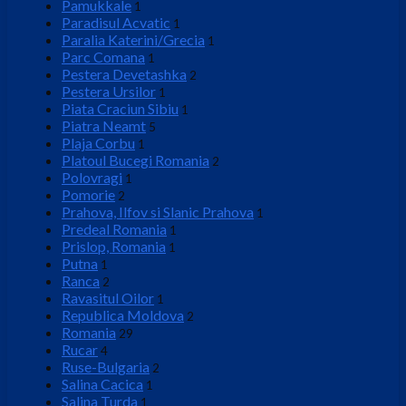
Pamukkale
1
Paradisul Acvatic
1
Paralia Katerini/Grecia
1
Parc Comana
1
Pestera Devetashka
2
Pestera Ursilor
1
Piata Craciun Sibiu
1
Piatra Neamt
5
Plaja Corbu
1
Platoul Bucegi Romania
2
Polovragi
1
Pomorie
2
Prahova, Ilfov si Slanic Prahova
1
Predeal Romania
1
Prislop, Romania
1
Putna
1
Ranca
2
Ravasitul Oilor
1
Republica Moldova
2
Romania
29
Rucar
4
Ruse-Bulgaria
2
Salina Cacica
1
Salina Turda
1