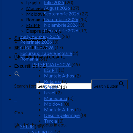
Iulie 2026
(20)
Israel
August 2026
(27)
Macedonia
Septembrie 2026
(27)
Moldova
Octombrie 2026
(10)
Romania
Noiembrie 2026
(9)
EGIPT
Decembrie 2026
(13)
Despre pelerinaje
Early Booking 2026
(26)
CIRCUITE 2026
Pelerinaje 2026
(9)
SEJURURI 2026
CIRCUITE 2026
(17)
Excursii si Tabere Scolare
(2)
INCHIRIERI AUTOCARE
Romania
(61)
PELERINAJE 2026
(49)
Excursii de o zi
EGIPT
(1)
Muntele Athos
(2)
Bulgaria
(7)
Search for:
Search Button
Grecia
(11)
Israel
(2)
Macedonia
(0)
0
Moldova
(0)
Muntele Athos
(1)
Coș
Despre pelerinaje
(0)
Turcia
(3)
Nu ai niciun produs în coș.
SEJUR
(38)
SEJURURI
(7)