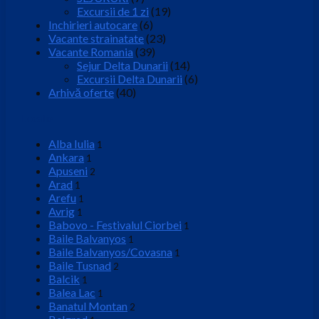
Excursii de 1 zi
(19)
Inchirieri autocare
(6)
Vacante strainatate
(23)
Vacante Romania
(39)
Sejur Delta Dunarii
(14)
Excursii Delta Dunarii
(6)
Arhivă oferte
(40)
Locatie
Alba Iulia
1
Ankara
1
Apuseni
2
Arad
1
Arefu
1
Avrig
1
Babovo - Festivalul Ciorbei
1
Baile Balvanyos
1
Baile Balvanyos/Covasna
1
Baile Tusnad
2
Balcik
1
Balea Lac
1
Banatul Montan
2