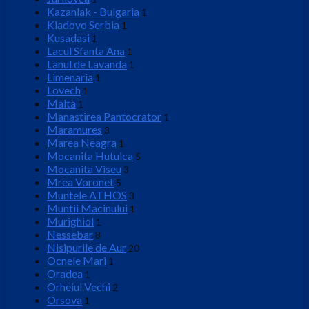
Kazanlak - Bulgaria
1
Kladovo Serbia
1
Kusadasi
1
Lacul Sfanta Ana
1
Lanul de Lavanda
1
Limenaria
1
Lovech
1
Malta
1
Manastirea Pantocrator
1
Maramures
3
Marea Neagra
1
Mocanita Hutulca
5
Mocanita Viseu
3
Mrea Voronet
5
Muntele ATHOS
3
Muntii Macinului
1
Murighiol
1
Nessebar
8
Nisipurile de Aur
20
Ocnele Mari
1
Oradea
1
Orheiul Vechi
2
Orsova
1