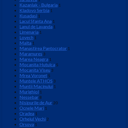
Kazanlak - Bulgaria
1
Kladovo Serbia
1
Kusadasi
1
Lacul Sfanta Ana
1
Lanul de Lavanda
1
Limenaria
1
Lovech
1
Malta
1
Manastirea Pantocrator
1
Maramures
3
Marea Neagra
1
Mocanita Hutulca
5
Mocanita Viseu
3
Mrea Voronet
5
Muntele ATHOS
3
Muntii Macinului
1
Murighiol
1
Nessebar
8
Nisipurile de Aur
20
Ocnele Mari
1
Oradea
1
Orheiul Vechi
2
Orsova
1