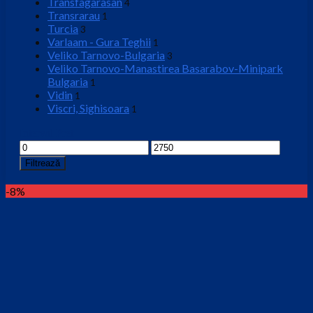
Transfagarasan
4
Transrarau
1
Turcia
3
Varlaam - Gura Teghii
1
Veliko Tarnovo-Bulgaria
3
Veliko Tarnovo-Manastirea Basarabov-Minipark
Bulgaria
1
Vidin
1
Viscri, Sighisoara
1
Interval Pret
Preț
Preț
minim
maxim
Filtrează
-8%