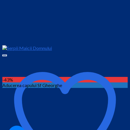
-43%
Aducerea capului Sf Gheorghe