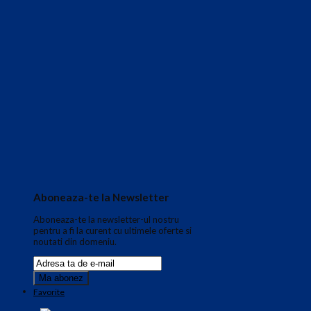
Aboneaza-te la Newsletter
Aboneaza-te la newsletter-ul nostru
pentru a fi la curent cu ultimele oferte si
noutati din domeniu.
Favorite