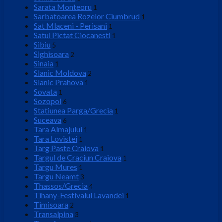
Sarata Monteoru
1
Sarbatoarea Rozelor Ciumbrud
1
Sat Mlaceni - Perisani
1
Satul Pictat Ciocanesti
1
Sibiu
5
Sighisoara
2
Sinaia
1
Slanic Moldova
2
Slanic Prahova
1
Sovata
1
Sozopol
6
Statiunea Parga/Grecia
1
Suceava
6
Tara Almajului
1
Tara Lovistei
1
Targ Paste Craiova
1
Targul de Craciun Craiova
1
Targu Mures
1
Targu Neamt
3
Thassos/Grecia
4
Tihany-Festivalul Lavandei
1
Timisoara
2
Transalpina
3