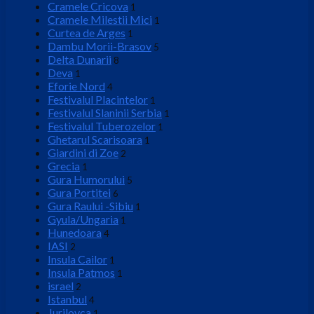
Cramele Cricova
1
Cramele Milestii Mici
1
Curtea de Arges
1
Dambu Morii-Brasov
5
Delta Dunarii
8
Deva
1
Eforie Nord
4
Festivalul Placintelor
1
Festivalul Slaninii Serbia
1
Festivalul Tuberozelor
1
Ghetarul Scarisoara
1
Giardini di Zoe
2
Grecia
1
Gura Humorului
5
Gura Portitei
6
Gura Raului -Sibiu
1
Gyula/Ungaria
1
Hunedoara
4
IASI
2
Insula Cailor
1
Insula Patmos
1
israel
2
Istanbul
4
Jurilovca
1