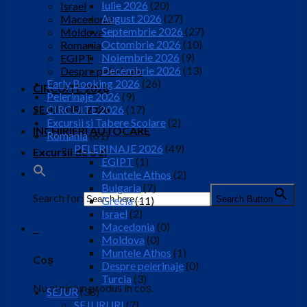
Iulie 2026
(20)
Israel
August 2026
(27)
Macedonia
Septembrie 2026
(27)
Moldova
Octombrie 2026
(10)
Romania
Noiembrie 2026
(9)
EGIPT
Decembrie 2026
(13)
Despre pelerinaje
Early Booking 2026
(26)
CIRCUITE 2026
Pelerinaje 2026
(9)
SEJURURI 2026
CIRCUITE 2026
(17)
Excursii si Tabere Scolare
(2)
INCHIRIERI AUTOCARE
Romania
(61)
PELERINAJE 2026
(49)
Excursii de o zi
EGIPT
(1)
Muntele Athos
(2)
Bulgaria
(7)
Search for:
Search Button
Grecia
(11)
Israel
(2)
Macedonia
(0)
0
Moldova
(0)
Muntele Athos
(1)
Coș
Despre pelerinaje
(0)
Turcia
(3)
Nu ai niciun produs în coș.
SEJUR
(38)
SEJURURI
(7)