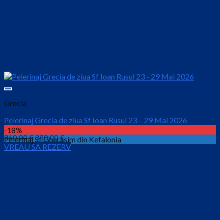
Grecia
Pelerinaj Grecia de ziua Sf Ioan Rusul 23 – 29 Mai 2026
-18%
Prețul
Prețul
360.00
€
330.00
€
Pelerinaj Sf Gherasim din Kefalonia
VREAU SA REZERV
inițial
curent
este:
a
330.00 €.
fost:
360.00 €.