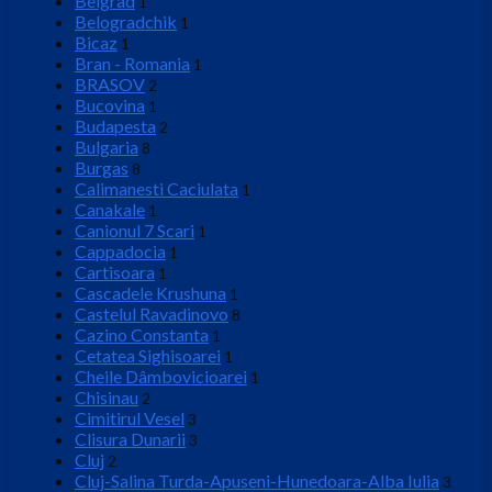
Belgrad
1
Belogradchik
1
Bicaz
1
Bran - Romania
1
BRASOV
2
Bucovina
1
Budapesta
2
Bulgaria
8
Burgas
8
Calimanesti Caciulata
1
Canakale
1
Canionul 7 Scari
1
Cappadocia
1
Cartisoara
1
Cascadele Krushuna
1
Castelul Ravadinovo
8
Cazino Constanta
1
Cetatea Sighisoarei
1
Cheile Dâmbovicioarei
1
Chisinau
2
Cimitirul Vesel
3
Clisura Dunarii
3
Cluj
2
Cluj-Salina Turda-Apuseni-Hunedoara-Alba Iulia
3