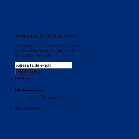
Aboneaza-te la Newsletter
Aboneaza-te la newsletter-ul nostru
pentru a fi la curent cu ultimele oferte si
noutati din domeniu.
Favorite
0.00
€
Coș /
0
Nu ai niciun produs în coș.
Abonare oferte