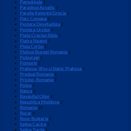
Pamukkale
1
Paradisul Acvatic
1
Paralia Katerini/Grecia
1
Parc Comana
1
Pestera Devetashka
2
Pestera Ursilor
1
Piata Craciun Sibiu
1
Piatra Neamt
5
Plaja Corbu
1
Platoul Bucegi Romania
2
Polovragi
1
Pomorie
2
Prahova, Ilfov si Slanic Prahova
1
Predeal Romania
1
Prislop, Romania
1
Putna
1
Ranca
2
Ravasitul Oilor
1
Republica Moldova
2
Romania
29
Rucar
4
Ruse-Bulgaria
2
Salina Cacica
1
Salina Turda
1