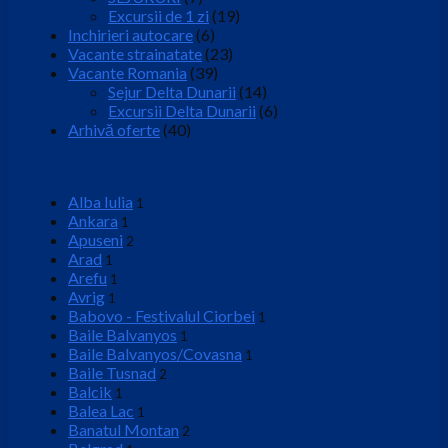
Excursii de 1 zi
(19)
Inchirieri autocare
(6)
Vacante strainatate
(23)
Vacante Romania
(39)
Sejur Delta Dunarii
(14)
Excursii Delta Dunarii
(6)
Arhivă oferte
(40)
Locatie
Alba Iulia
1
Ankara
1
Apuseni
2
Arad
1
Arefu
1
Avrig
1
Babovo - Festivalul Ciorbei
1
Baile Balvanyos
1
Baile Balvanyos/Covasna
1
Baile Tusnad
2
Balcik
1
Balea Lac
1
Banatul Montan
2