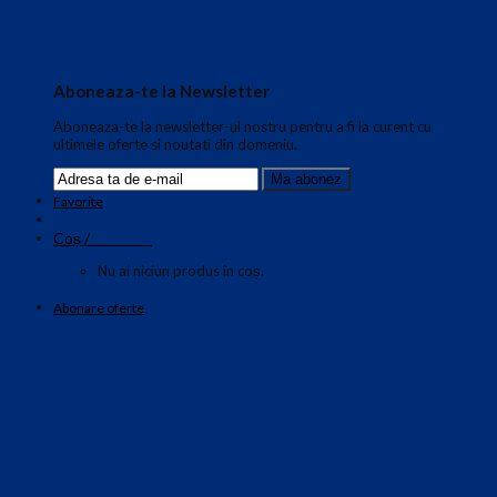
Aboneaza-te la Newsletter
Aboneaza-te la newsletter-ul nostru pentru a fi la curent cu
ultimele oferte si noutati din domeniu.
Favorite
0.00
€
Coș /
0
Nu ai niciun produs în coș.
Abonare oferte