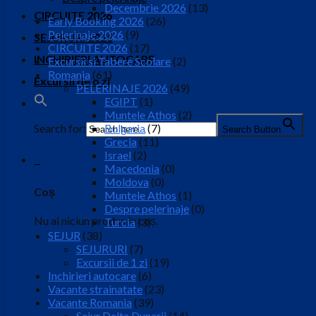
Decembrie 2026
(13)
CIRCUITE 2026
Early Booking 2026
(26)
Pelerinaje 2026
(9)
SEJURURI 2026
CIRCUITE 2026
(17)
INCHIRIERI AUTOCARE
Excursii si Tabere Scolare
(2)
Romania
(61)
Excursii de o zi
PELERINAJE 2026
(49)
EGIPT
(1)
Muntele Athos
(2)
Search for:
Bulgaria
(7)
Search Button
Grecia
(11)
Israel
(2)
0
Macedonia
(0)
Moldova
(0)
Coș
Muntele Athos
(1)
Despre pelerinaje
(0)
Nu ai niciun produs în coș.
Turcia
(3)
SEJUR
(38)
SEJURURI
(7)
Excursii de 1 zi
(19)
Inchirieri autocare
(6)
Vacante strainatate
(23)
Vacante Romania
(39)
Sejur Delta Dunarii
(14)