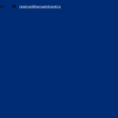
𝟔𝟗
rezervari@avraamtravel.ro