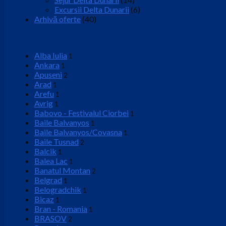
Excursii Delta Dunarii
(6)
Arhivă oferte
(40)
Locatie
Alba Iulia
1
Ankara
1
Apuseni
2
Arad
1
Arefu
1
Avrig
1
Babovo - Festivalul Ciorbei
1
Baile Balvanyos
1
Baile Balvanyos/Covasna
1
Baile Tusnad
2
Balcik
1
Balea Lac
1
Banatul Montan
2
Belgrad
1
Belogradchik
1
Bicaz
1
Bran - Romania
1
BRASOV
2