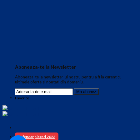
Aboneaza-te la Newsletter
Aboneaza-te la newsletter-ul nostru pentru a fi la curent cu
ultimele oferte si noutati din domeniu.
Favorite
Calendar plecari 2026