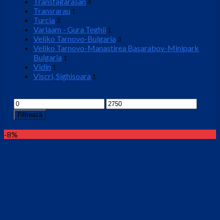
Transfagarasan
4
Transrarau
1
Turcia
3
Varlaam - Gura Teghii
1
Veliko Tarnovo-Bulgaria
3
Veliko Tarnovo-Manastirea Basarabov-Minipark
Bulgaria
1
Vidin
1
Viscri, Sighisoara
1
Interval Pret
Preț
Preț
minim
maxim
Filtrează
-8%