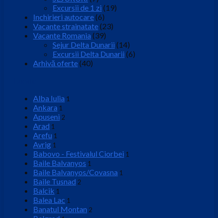
Excursii de 1 zi
(19)
Inchirieri autocare
(6)
Vacante strainatate
(23)
Vacante Romania
(39)
Sejur Delta Dunarii
(14)
Excursii Delta Dunarii
(6)
Arhivă oferte
(40)
Locatie
Alba Iulia
1
Ankara
1
Apuseni
2
Arad
1
Arefu
1
Avrig
1
Babovo - Festivalul Ciorbei
1
Baile Balvanyos
1
Baile Balvanyos/Covasna
1
Baile Tusnad
2
Balcik
1
Balea Lac
1
Banatul Montan
2