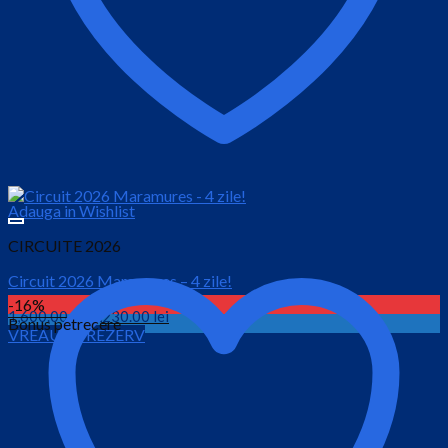
Adauga in Wishlist
CIRCUITE 2026
Circuit 2026 Maramures – 4 zile!
-16%
Prețul
Prețul
1,600.00
lei
1,230.00
lei
Bonus petrecere
VREAU SA REZERV
inițial
curent
este:
a
1,230.00 lei.
fost:
1,600.00 lei.