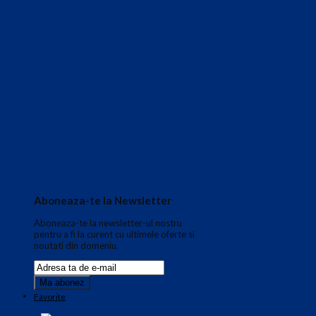
Aboneaza-te la Newsletter
Aboneaza-te la newsletter-ul nostru
pentru a fi la curent cu ultimele oferte si
noutati din domeniu.
Favorite