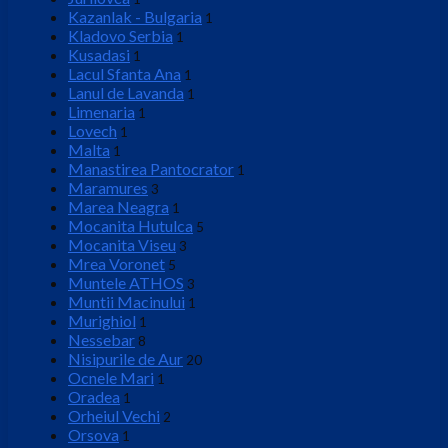
Kazanlak - Bulgaria
1
Kladovo Serbia
1
Kusadasi
1
Lacul Sfanta Ana
1
Lanul de Lavanda
1
Limenaria
1
Lovech
1
Malta
1
Manastirea Pantocrator
1
Maramures
3
Marea Neagra
1
Mocanita Hutulca
5
Mocanita Viseu
3
Mrea Voronet
5
Muntele ATHOS
3
Muntii Macinului
1
Murighiol
1
Nessebar
8
Nisipurile de Aur
20
Ocnele Mari
1
Oradea
1
Orheiul Vechi
2
Orsova
1