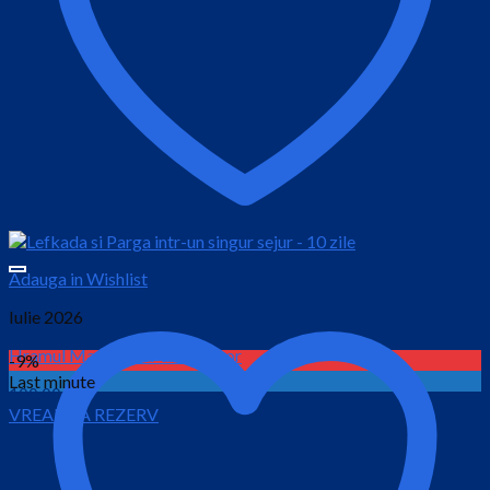
Adauga in Wishlist
Iulie 2026
Hramul Manastirii Pantocrator
-9%
Last minute
100.00
lei
VREAU SA REZERV