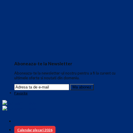
Aboneaza-te la Newsletter
Aboneaza-te la newsletter-ul nostru pentru a fi la curent cu
ultimele oferte si noutati din domeniu.
Favorite
Calendar plecari 2026