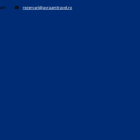
𝟔𝟗
rezervari@avraamtravel.ro