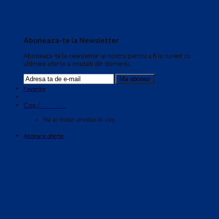
Aboneaza-te la Newsletter
Aboneaza-te la newsletter-ul nostru pentru a fi la curent cu
ultimele oferte si noutati din domeniu.
Favorite
0.00
€
Coș /
0
Nu ai niciun produs în coș.
Abonare oferte