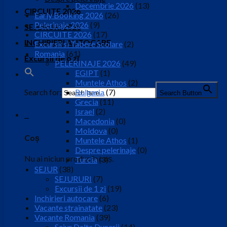
Decembrie 2026
(13)
CIRCUITE 2026
Early Booking 2026
(26)
Pelerinaje 2026
(9)
SEJURURI 2026
CIRCUITE 2026
(17)
INCHIRIERI AUTOCARE
Excursii si Tabere Scolare
(2)
Romania
(61)
Excursii de o zi
PELERINAJE 2026
(49)
EGIPT
(1)
Muntele Athos
(2)
Search for:
Bulgaria
(7)
Search Button
Grecia
(11)
Israel
(2)
0
Macedonia
(0)
Moldova
(0)
Coș
Muntele Athos
(1)
Despre pelerinaje
(0)
Nu ai niciun produs în coș.
Turcia
(3)
SEJUR
(38)
SEJURURI
(7)
Excursii de 1 zi
(19)
Inchirieri autocare
(6)
Vacante strainatate
(23)
Vacante Romania
(39)
Sejur Delta Dunarii
(14)