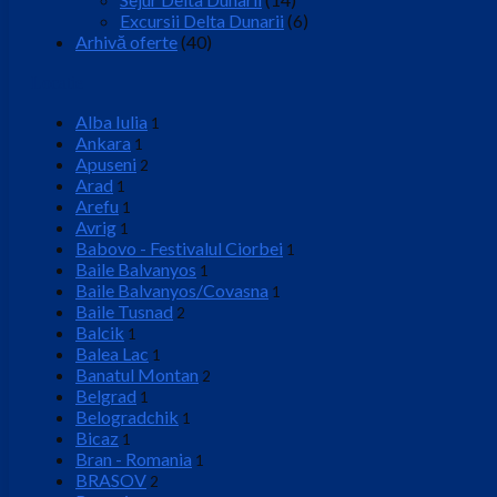
Excursii Delta Dunarii
(6)
Arhivă oferte
(40)
Locatie
Alba Iulia
1
Ankara
1
Apuseni
2
Arad
1
Arefu
1
Avrig
1
Babovo - Festivalul Ciorbei
1
Baile Balvanyos
1
Baile Balvanyos/Covasna
1
Baile Tusnad
2
Balcik
1
Balea Lac
1
Banatul Montan
2
Belgrad
1
Belogradchik
1
Bicaz
1
Bran - Romania
1
BRASOV
2