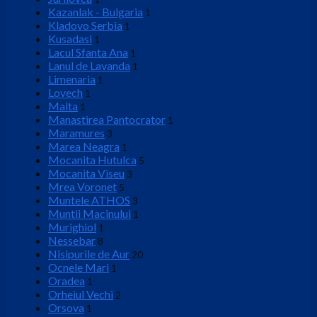
Kazanlak - Bulgaria
1
Kladovo Serbia
1
Kusadasi
1
Lacul Sfanta Ana
1
Lanul de Lavanda
1
Limenaria
1
Lovech
1
Malta
1
Manastirea Pantocrator
1
Maramures
3
Marea Neagra
1
Mocanita Hutulca
5
Mocanita Viseu
3
Mrea Voronet
5
Muntele ATHOS
3
Muntii Macinului
1
Murighiol
1
Nessebar
8
Nisipurile de Aur
20
Ocnele Mari
1
Oradea
1
Orheiul Vechi
2
Orsova
1