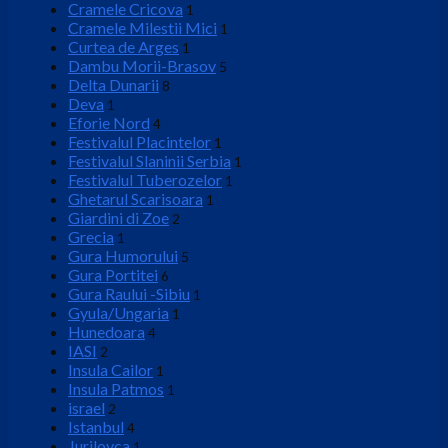
Cramele Cricova
1
Cramele Milestii Mici
1
Curtea de Arges
1
Dambu Morii-Brasov
5
Delta Dunarii
8
Deva
1
Eforie Nord
4
Festivalul Placintelor
1
Festivalul Slaninii Serbia
1
Festivalul Tuberozelor
1
Ghetarul Scarisoara
1
Giardini di Zoe
2
Grecia
1
Gura Humorului
5
Gura Portitei
6
Gura Raului -Sibiu
1
Gyula/Ungaria
1
Hunedoara
4
IASI
2
Insula Cailor
1
Insula Patmos
1
israel
2
Istanbul
4
Jurilovca
1