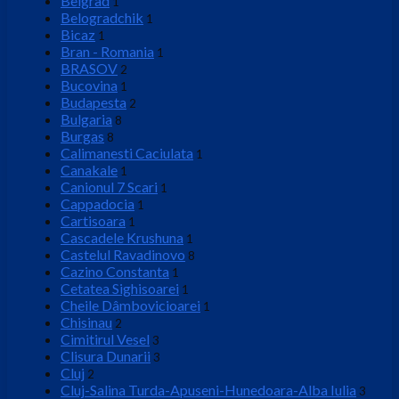
Belgrad
1
Belogradchik
1
Bicaz
1
Bran - Romania
1
BRASOV
2
Bucovina
1
Budapesta
2
Bulgaria
8
Burgas
8
Calimanesti Caciulata
1
Canakale
1
Canionul 7 Scari
1
Cappadocia
1
Cartisoara
1
Cascadele Krushuna
1
Castelul Ravadinovo
8
Cazino Constanta
1
Cetatea Sighisoarei
1
Cheile Dâmbovicioarei
1
Chisinau
2
Cimitirul Vesel
3
Clisura Dunarii
3
Cluj
2
Cluj-Salina Turda-Apuseni-Hunedoara-Alba Iulia
3