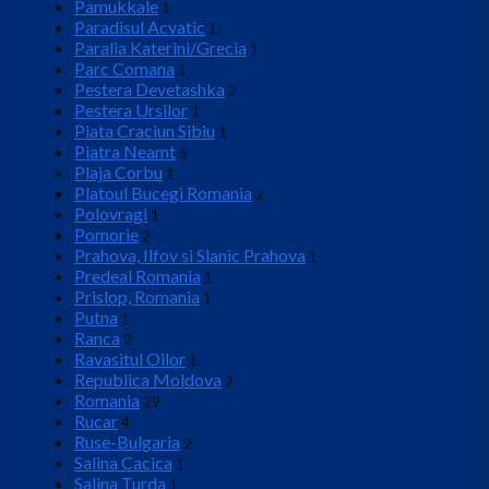
Pamukkale
1
Paradisul Acvatic
1
Paralia Katerini/Grecia
1
Parc Comana
1
Pestera Devetashka
2
Pestera Ursilor
1
Piata Craciun Sibiu
1
Piatra Neamt
5
Plaja Corbu
1
Platoul Bucegi Romania
2
Polovragi
1
Pomorie
2
Prahova, Ilfov si Slanic Prahova
1
Predeal Romania
1
Prislop, Romania
1
Putna
1
Ranca
2
Ravasitul Oilor
1
Republica Moldova
2
Romania
29
Rucar
4
Ruse-Bulgaria
2
Salina Cacica
1
Salina Turda
1