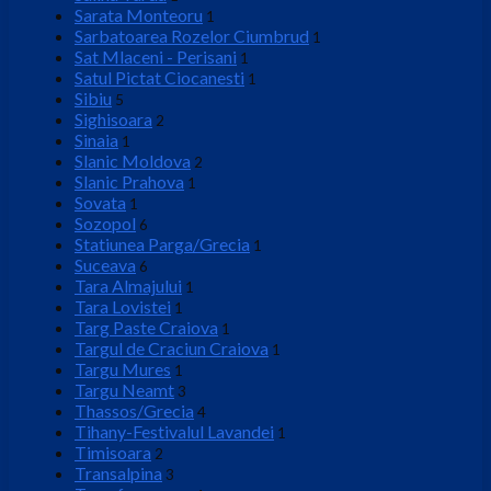
Sarata Monteoru
1
Sarbatoarea Rozelor Ciumbrud
1
Sat Mlaceni - Perisani
1
Satul Pictat Ciocanesti
1
Sibiu
5
Sighisoara
2
Sinaia
1
Slanic Moldova
2
Slanic Prahova
1
Sovata
1
Sozopol
6
Statiunea Parga/Grecia
1
Suceava
6
Tara Almajului
1
Tara Lovistei
1
Targ Paste Craiova
1
Targul de Craciun Craiova
1
Targu Mures
1
Targu Neamt
3
Thassos/Grecia
4
Tihany-Festivalul Lavandei
1
Timisoara
2
Transalpina
3