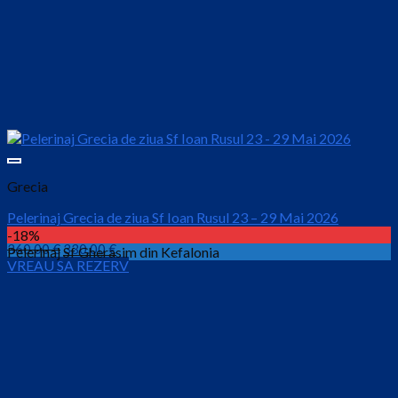
Grecia
Pelerinaj Grecia de ziua Sf Ioan Rusul 23 – 29 Mai 2026
-18%
Prețul
Prețul
360.00
€
330.00
€
Pelerinaj Sf Gherasim din Kefalonia
VREAU SA REZERV
inițial
curent
este:
a
330.00 €.
fost:
360.00 €.