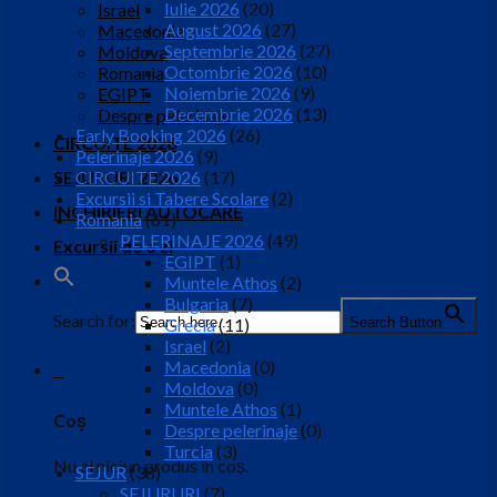
Iulie 2026
(20)
Israel
August 2026
(27)
Macedonia
Septembrie 2026
(27)
Moldova
Octombrie 2026
(10)
Romania
Noiembrie 2026
(9)
EGIPT
Decembrie 2026
(13)
Despre pelerinaje
Early Booking 2026
(26)
CIRCUITE 2026
Pelerinaje 2026
(9)
SEJURURI 2026
CIRCUITE 2026
(17)
Excursii si Tabere Scolare
(2)
INCHIRIERI AUTOCARE
Romania
(61)
PELERINAJE 2026
(49)
Excursii de o zi
EGIPT
(1)
Muntele Athos
(2)
Bulgaria
(7)
Search for:
Search Button
Grecia
(11)
Israel
(2)
Macedonia
(0)
0
Moldova
(0)
Muntele Athos
(1)
Coș
Despre pelerinaje
(0)
Turcia
(3)
Nu ai niciun produs în coș.
SEJUR
(38)
SEJURURI
(7)