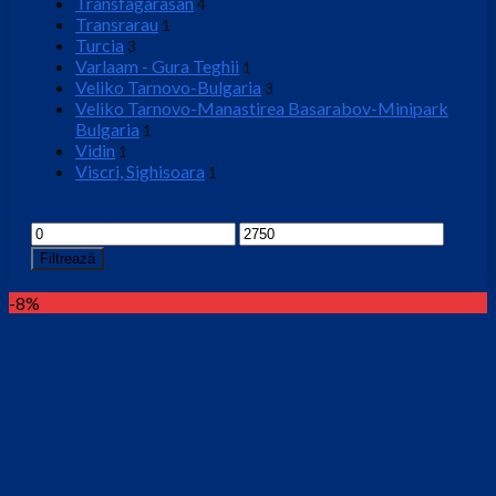
Transfagarasan
4
Transrarau
1
Turcia
3
Varlaam - Gura Teghii
1
Veliko Tarnovo-Bulgaria
3
Veliko Tarnovo-Manastirea Basarabov-Minipark
Bulgaria
1
Vidin
1
Viscri, Sighisoara
1
Interval Pret
Preț
Preț
minim
maxim
Filtrează
-8%