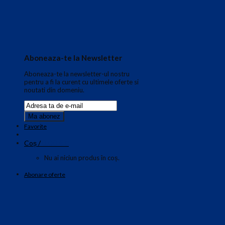
Aboneaza-te la Newsletter
Aboneaza-te la newsletter-ul nostru
pentru a fi la curent cu ultimele oferte si
noutati din domeniu.
Favorite
0.00
€
Coș /
0
Nu ai niciun produs în coș.
Abonare oferte