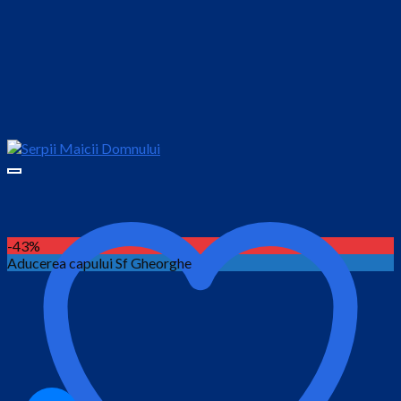
-43%
Aducerea capului Sf Gheorghe