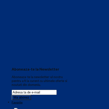
Aboneaza-te la Newsletter
Aboneaza-te la newsletter-ul nostru
pentru a fi la curent cu ultimele oferte si
noutati din domeniu.
Favorite