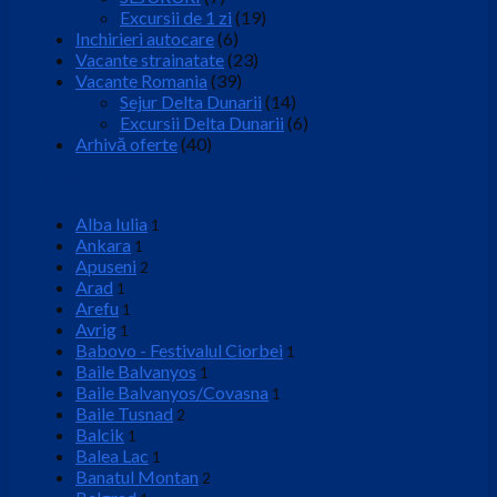
Excursii de 1 zi
(19)
Inchirieri autocare
(6)
Vacante strainatate
(23)
Vacante Romania
(39)
Sejur Delta Dunarii
(14)
Excursii Delta Dunarii
(6)
Arhivă oferte
(40)
Locatie
Alba Iulia
1
Ankara
1
Apuseni
2
Arad
1
Arefu
1
Avrig
1
Babovo - Festivalul Ciorbei
1
Baile Balvanyos
1
Baile Balvanyos/Covasna
1
Baile Tusnad
2
Balcik
1
Balea Lac
1
Banatul Montan
2