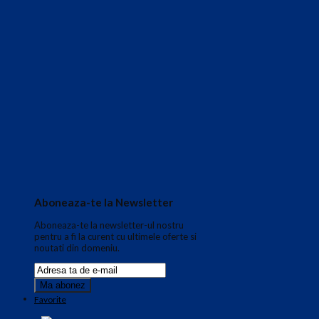
Aboneaza-te la Newsletter
Aboneaza-te la newsletter-ul nostru
pentru a fi la curent cu ultimele oferte si
noutati din domeniu.
Favorite