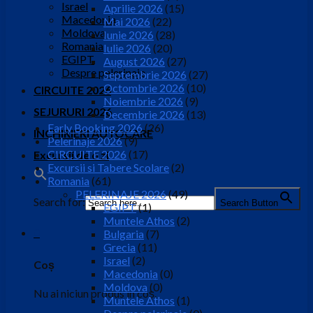
Israel
Aprilie 2026
(15)
Macedonia
Mai 2026
(22)
Moldova
Iunie 2026
(28)
Romania
Iulie 2026
(20)
EGIPT
August 2026
(27)
Despre pelerinaje
Septembrie 2026
(27)
Octombrie 2026
(10)
CIRCUITE 2026
Noiembrie 2026
(9)
SEJURURI 2026
Decembrie 2026
(13)
Early Booking 2026
(26)
INCHIRIERI AUTOCARE
Pelerinaje 2026
(9)
CIRCUITE 2026
(17)
Excursii de o zi
Excursii si Tabere Scolare
(2)
Romania
(61)
PELERINAJE 2026
(49)
Search for:
Search Button
EGIPT
(1)
Muntele Athos
(2)
0
Bulgaria
(7)
Grecia
(11)
Israel
(2)
Coș
Macedonia
(0)
Moldova
(0)
Nu ai niciun produs în coș.
Muntele Athos
(1)