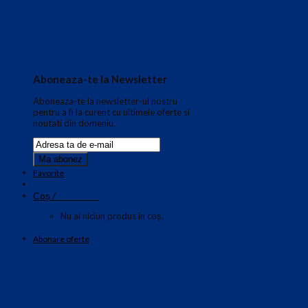
Aboneaza-te la Newsletter
Aboneaza-te la newsletter-ul nostru
pentru a fi la curent cu ultimele oferte si
noutati din domeniu.
Favorite
0.00
lei
Coș /
0
Nu ai niciun produs în coș.
Abonare oferte