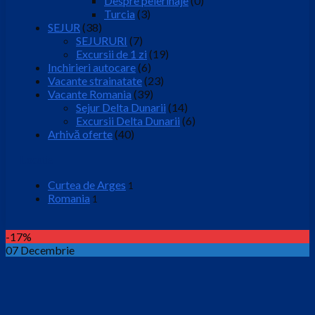
Despre pelerinaje
(0)
Turcia
(3)
SEJUR
(38)
SEJURURI
(7)
Excursii de 1 zi
(19)
Inchirieri autocare
(6)
Vacante strainatate
(23)
Vacante Romania
(39)
Sejur Delta Dunarii
(14)
Excursii Delta Dunarii
(6)
Arhivă oferte
(40)
Locatie
Curtea de Arges
1
Romania
1
-17%
07 Decembrie