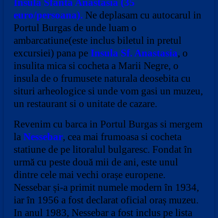
Insula Sfanta Anastasia (35
euro/persoana).
Ne deplasam cu autocarul in
Portul Burgas de unde luam o
ambarcatiune(este inclus biletul in pretul
excursiei) pana pe
Insula Sf. Anastasia
, o
insulita mica si cocheta a Marii Negre, o
insula de o frumusete naturala deosebita cu
situri arheologice si unde vom gasi un muzeu,
un restaurant si o unitate de cazare.
Revenim cu barca in Portul Burgas si mergem
la
Nessebar
, cea mai frumoasa si cocheta
statiune de pe litoralul bulgaresc. Fondat în
urmă cu peste două mii de ani, este unul
dintre cele mai vechi orașe europene.
Nessebar și-a primit numele modern în 1934,
iar în 1956 a fost declarat oficial oraș muzeu.
In anul 1983, Nessebar a fost inclus pe lista