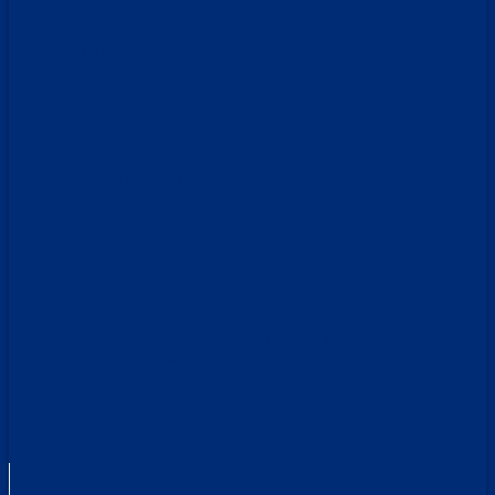
oferta
Perioada
10 – 14 Septembrie 2026
Burgas, Castelul Ravadinovo, Nessebar,
Locatie:
Sozopol
Tip
Double, Triple, Apartament
camera:
Transport:
Inclus ( Autocar )
Nopti
4
Parcare Piata Constitutiei ( in fata Casei
Plecare
Poporului)
Pret
249 euro
Informatii Contact