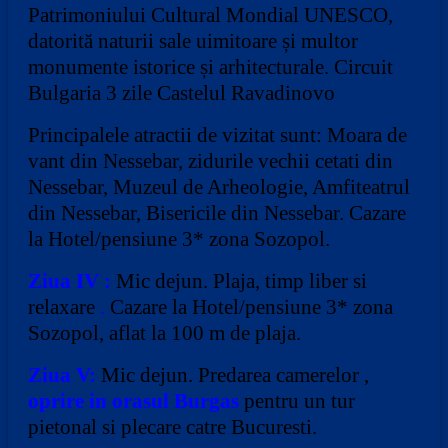
Patrimoniului Cultural Mondial UNESCO,
datorită naturii sale uimitoare și multor
monumente istorice și arhitecturale. Circuit
Bulgaria 3 zile Castelul Ravadinovo
Principalele atractii de vizitat sunt: Moara de
vant din Nessebar, zidurile vechii cetati din
Nessebar, Muzeul de Arheologie, Amfiteatrul
din Nessebar, Bisericile din Nessebar.
Cazare
la Hotel/pensiune 3* zona Sozopol.
Ziua IV :
Mic dejun.
Plaja, timp liber si
relaxare
.
Cazare la Hotel/pensiune 3* zona
Sozopol, aflat la 100 m de plaja.
Ziua V:
Mic dejun. Predarea camerelor ,
oprire in orasul Burgas
pentru un tur
pietonal si plecare catre Bucuresti.