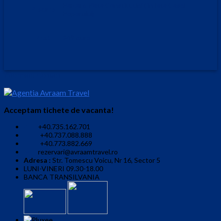
Parcare Piata Constitutiei ( in fata Casei
Plecare
Poporului)
Pret
249 euro
Informatii Contact
Acceptam tichete de vacanta!
+40.735.162.701
+40.737.088.888
+40.773.882.669
rezervari@avraamtravel.ro
Adresa :
Str. Tomescu Voicu, Nr 16, Sector 5
LUNI-VINERI 09.30-18.00
BANCA TRANSILVANIA