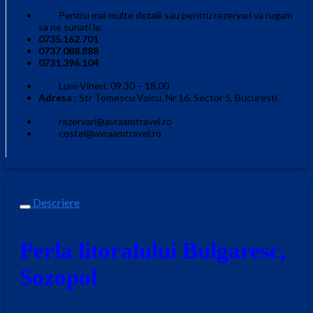
Pentru mai multe detalii sau pentru rezervari va rugam
sa ne sunati la:
0735.162.701
0737.088.888
0731.396.104
Luni-Vineri: 09.30 – 18.00
Adresa
: Str Tomescu Voicu, Nr 16, Sector 5, Bucuresti
rezervari@avraamtravel.ro
costel@avraamtravel.ro
Descriere
Perla litoralului Bulgaresc,
Sozopol