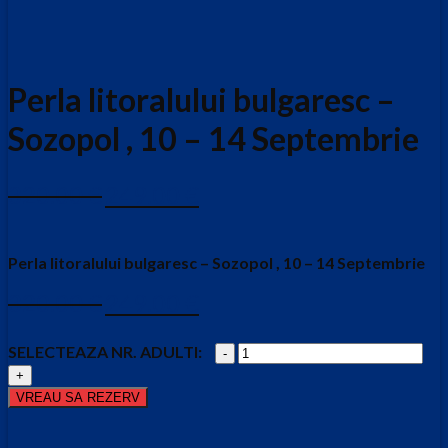
Perla litoralului bulgaresc –
Sozopol , 10 – 14 Septembrie
Prețul
Prețul
320.00
€
249.00
€
inițial
curent
este:
a
249.00 €.
fost:
Perla litoralului bulgaresc – Sozopol , 10 – 14 Septembrie
320.00 €.
Prețul
Prețul
320.00
€
249.00
€
inițial
curent
este:
a
Cantitate
249.00 €.
fost:
Perla
320.00 €.
litoralului
VREAU SA REZERV
bulgaresc
-
Sozopol