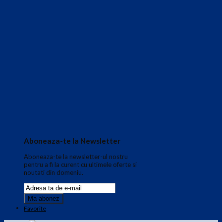
Aboneaza-te la Newsletter
Aboneaza-te la newsletter-ul nostru
pentru a fi la curent cu ultimele oferte si
noutati din domeniu.
Favorite