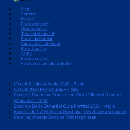
Blog
Contact
Impresii
Polita asigurare
Licenta turism
Termeni si conditii
Protectia Datelor
Contractul cu turistul
Brevet turism
ANPC
Politica cookie
Politica de confidentialitate
Ofertele Verii 2026
Circuit & sejur Albania 2026 – 8 zile
Circuit 2026 Maramures – 4 zile!
Excursie Bucovina: Transrarău, Pasul Tihuța si 3 Lacuri
Minunate – 2026
Excursie Delta Dunarii si Gura Portitei 2026 – 4 zile
Excursii de 1 zi Bulgaria: Krushuna, Devetashka si Lovech
Pelerinaj Arsenie Boca pe Transfagarasan
Comunitate