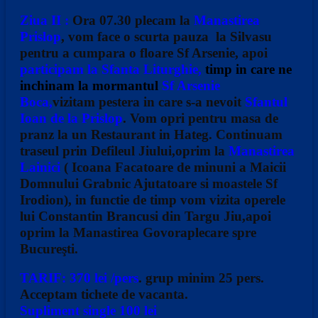
Ziua II :
Ora 07.30 plecam la
Manastirea
Prislop
, vom face o scurta pauza la Silvasu
pentru a cumpara o floare Sf Arsenie, apoi
participam la Sfanta Liturghie,
timp in care ne
inchinam la mormantul
Sf Arsenie
Boca,
vizitam pestera in care s-a nevoit
Sfantul
Ioan de la Prislop
.
Vom opri pentru masa de
pranz la un Restaurant in Hateg. Continuam
traseul prin Defileul Jiului,oprim la
Manastirea
Lainici
( Icoana Facatoare de minuni a Maicii
Domnului Grabnic Ajutatoare si moastele Sf
Irodion)
,
in functie de timp vom vizita operele
lui Constantin Brancusi din Targu Jiu,apoi
oprim la Manastirea Govoraplecare spre
Bucureşti.
TARIF: 370 lei /pers
.
grup minim 25 pers.
Acceptam tichete de vacanta.
Supliment single 100 lei