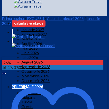
Prima pagină
/
EXCURSII
/
Calendar plecari 2026
/
Ianuarie
2027
Calendar plecari 2026
Ianuarie 2027
Februarie 2027
Martie 2026
Aprilie 2026
Mai 2026
Iunie 2026
Iulie 2026
August 2026
-26%
Septembrie 2026
16-17. 01.02027
Octombrie 2026
Noiembrie 2026
Decembrie 2026
PELERINAJE 2026
Muntele Athos
Bulgaria
Turcia
Grecia