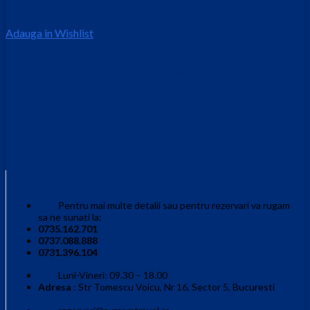
Adauga in Wishlist
Plecare
Parcare Piata Constitutiei ( in fata Casei Poporului)
Pret
370 lei
Data
16 -17 Ianuarie 2027
Informatii Contact
Pentru mai multe detalii sau pentru rezervari va rugam
sa ne sunati la:
0735.162.701
0737.088.888
0731.396.104
Luni-Vineri: 09.30 – 18.00
Adresa
: Str Tomescu Voicu, Nr 16, Sector 5, Bucuresti