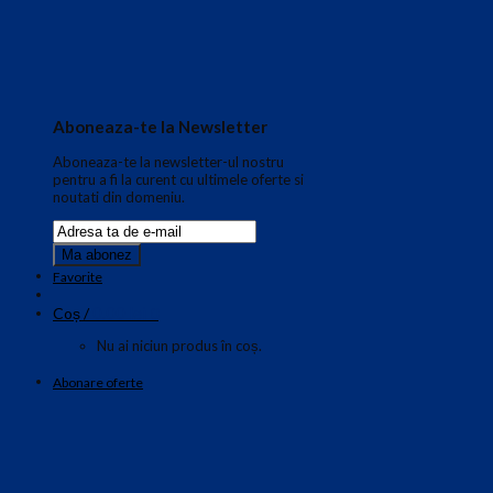
Aboneaza-te la Newsletter
Aboneaza-te la newsletter-ul nostru
pentru a fi la curent cu ultimele oferte si
noutati din domeniu.
Favorite
0.00
lei
Coș /
0
Nu ai niciun produs în coș.
Abonare oferte