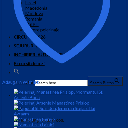
Israel
Macedonia
Moldova
Romania
EGIPT
Despre pelerinaje
CIRCUITE 2026
SEJURURI 2026
INCHIRIERI AUTOCARE
Excursii de o zi
Adauga in Wishlist
Search for:
Search Button
0
Coș
Nu ai niciun produs în coș.