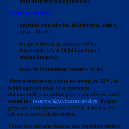
ghid autorizat teolog/insotitor.
Tariful nu include:
optional cina (ciorba, fel principal, desert,
apa) –
60 lei;
loc preferential în autocar -50 lei
banchetele 1,2, si 40 lei bancheta 3
stanga/dreapta).
excursie Manastirea Ramet –
30 lei.
Pentru inscriere se achita un avans de 50%, la
sediul agentiei unde vi se intocmesc
documentele, sau online prin transmiterea unui
e-mail la :
rezervari@avraamtravel.ro
in care
precizati nume/prenume, CNP, C.I.seria si Nr.
adresa si numarul de telefon.
Puteti face transfer bancar sau depunere directa