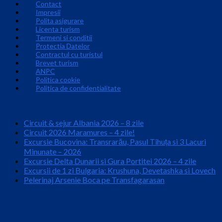
Contact
Impresii
Polita asigurare
Licenta turism
Termeni si conditii
Protectia Datelor
Contractul cu turistul
Brevet turism
ANPC
Politica cookie
Politica de confidentialitate
Ofertele Verii 2026
Circuit & sejur Albania 2026 – 8 zile
Circuit 2026 Maramures – 4 zile!
Excursie Bucovina: Transrarău, Pasul Tihuța si 3 Lacuri
Minunate – 2026
Excursie Delta Dunarii si Gura Portitei 2026 – 4 zile
Excursii de 1 zi Bulgaria: Krushuna, Devetashka si Lovech
Pelerinaj Arsenie Boca pe Transfagarasan
Comunitate