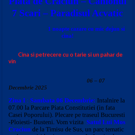
Piata de Craciun – Canionul
7 Scari – Paradisul Acvatic
1 noapte cazare cu mic dejun si
cina!
Cina si petrecere cu o tarie si un pahar de
vin
06 – 07
Decembrie 2025
Ziua I
:
Sambata 06 Decembrie:
Intalnire la
07.00 la Parcare Piata Constitutiei (in fata
Casei Poporului). Plecare pe traseul Bucuresti
-Ploiesti- Busteni. Vom vizita
Satul Lui Mos
Craciun
de la Timisu de Sus, un parc tematic