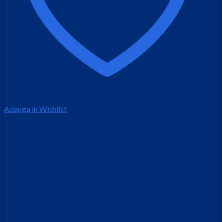
Adauga in Wishlist
Cod
7277
oferta
Perioada
06-07 Decembrie 2025
Locatie:
Dambu Morii-Brasov
Transport:
Inclus ( Autocar )