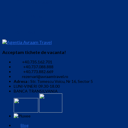
Poporului)
Pret
450 lei
Informatii Contact
Acceptam tichete de vacanta!
+40.735.162.701
+40.737.088.888
+40.773.882.669
rezervari@avraamtravel.ro
Adresa :
Str. Tomescu Voicu, Nr 16, Sector 5
LUNI-VINERI 09.30-18.00
BANCA TRANSILVANIA
Blog