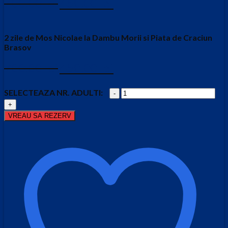
700.00
lei
450.00
lei
inițial
curent
este:
a
450.00 lei.
fost:
2 zile de Mos Nicolae la Dambu Morii si Piata de Craciun
700.00 lei.
Brasov
Prețul
Prețul
700.00
lei
450.00
lei
inițial
curent
este:
a
Cantitate
450.00 lei.
fost:
2
700.00 lei.
zile
VREAU SA REZERV
de
Mos
Nicolae
la
Dambu
Morii
si
Piata
de
Craciun
Brasov