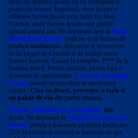
unde un spiriduș jucaus ne va întâmpina la
poarta de intrare. Împreună, vom începe o
călătorie fermecătoare prin Satul lui Moș
Crăciun, unde fiecare detaliu este gândit
special pentru noi. Ne deplasam apoi la
Piata
Sfatului din Brasov
unde ne vom bucura de
produse traditionale ,delicatese si suveniruri
de la Targul de Craciun si de bradul imens
frumos luminat.
Cazare la complex 3*** de la
Dambu Morii. Pentru iubitori, putem face o
drumetie de aproximativ
3-4 ore la Canionul
7 scari
, traseul incepe chiar in apropierea
cazarii .
Cina cu desert, petrecere, o tarie si
un pahar de vin
din partea noastra.
Ziua II
:
Duminica 07 Decembrie:
Mic
dejun. Ne deplasam la
Paradisul Acvatic din
Brasov
pentru o balaceala pe cinste (reducere
25% la biletul de intrare) in bazinele cu apa