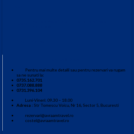
Nopti
1
Parcare Piata Constitutiei ( in fata Casei
Plecare
Poporului)
Pret
450 lei
Informatii Contact
Pentru mai multe detalii sau pentru rezervari va rugam
sa ne sunati la:
0735.162.701
0737.088.888
0731.396.104
Luni-Vineri: 09.30 – 18.00
Adresa
: Str Tomescu Voicu, Nr 16, Sector 5, Bucuresti
rezervari@avraamtravel.ro
costel@avraamtravel.ro