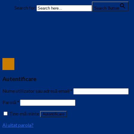
Search for:
Search Button
Autentificare
Nume utilizator sau adresă email
*
Parolă
*
Ține-mă minte
Autentificare
Ai uitat parola?