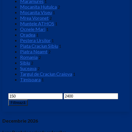
Maramures
1
Mocanita Hutulca
2
Mocanita Viseu
1
Mrea Voronet
2
Muntele ATHOS
1
Ocnele Mari
1
Oradea
1
Pestera Ursilor
1
Piata Craciun Sibiu
1
Piatra Neamt
2
Romania
2
Sibiu
2
Suceava
2
Targul de Craciun Craiova
1
Timisoara
1
Interval Pret
Preț
Preț
minim
maxim
Filtrează
Decembrie 2026