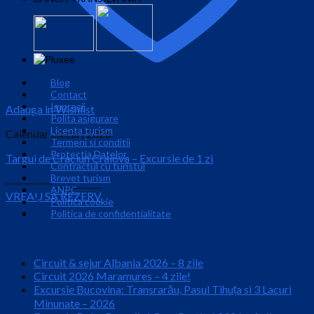
Blog
Contact
Impresii
Adauga in Wishlist
Polita asigurare
Licenta turism
Calendar plecari 2026
Termeni si conditii
Protectia Datelor
Targul de Craciun Craiova – Excursie de 1 zi
Contractul cu turistul
Brevet turism
Prețul
Prețul
190.00
lei
159.00
lei
ANPC
VREAU SA REZERV
inițial
curent
Politica cookie
este:
a
Politica de confidentialitate
159.00 lei.
fost:
190.00 lei.
Ofertele Verii 2026
Circuit & sejur Albania 2026 – 8 zile
Circuit 2026 Maramures – 4 zile!
Excursie Bucovina: Transrarău, Pasul Tihuța si 3 Lacuri
Minunate – 2026