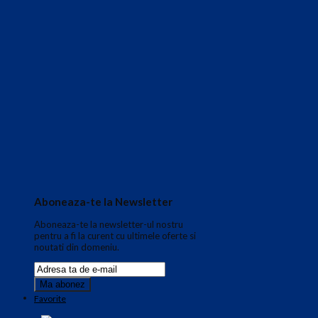
Aboneaza-te la Newsletter
Aboneaza-te la newsletter-ul nostru
pentru a fi la curent cu ultimele oferte si
noutati din domeniu.
Favorite