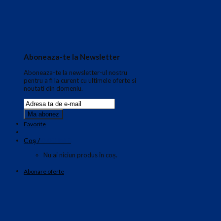
Aboneaza-te la Newsletter
Aboneaza-te la newsletter-ul nostru
pentru a fi la curent cu ultimele oferte si
noutati din domeniu.
Favorite
0.00
lei
Coș /
0
Nu ai niciun produs în coș.
Abonare oferte