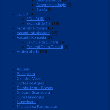
Despre pelerinaje
(0)
Turcia
(3)
SEJUR
(38)
SEJURURI
(7)
Excursii de 1 zi
(19)
Inchirieri autocare
(6)
Vacante strainatate
(23)
Vacante Romania
(39)
Sejur Delta Dunarii
(14)
Excursii Delta Dunarii
(6)
Arhivă oferte
(40)
Locatie
Apuseni
1
Budapesta
1
Cimitirul Vesel
1
Curtea de Arges
1
Dambu Morii-Brasov
1
Ghetarul Scarisoara
1
Gura Humorului
2
Hunedoara
1
Manastirea Pantocrator
1