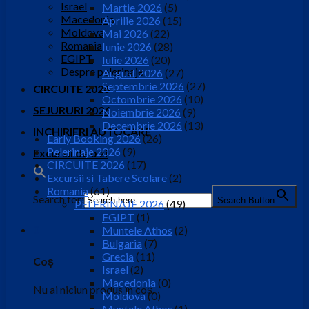
Israel
Martie 2026
(5)
Macedonia
Aprilie 2026
(15)
Moldova
Mai 2026
(22)
Romania
Iunie 2026
(28)
EGIPT
Iulie 2026
(20)
Despre pelerinaje
August 2026
(27)
Septembrie 2026
(27)
CIRCUITE 2026
Octombrie 2026
(10)
SEJURURI 2026
Noiembrie 2026
(9)
Decembrie 2026
(13)
INCHIRIERI AUTOCARE
Early Booking 2026
(26)
Pelerinaje 2026
(9)
Excursii de o zi
CIRCUITE 2026
(17)
Excursii si Tabere Scolare
(2)
Romania
(61)
Search for:
Search Button
PELERINAJE 2026
(49)
EGIPT
(1)
0
Muntele Athos
(2)
Bulgaria
(7)
Grecia
(11)
Coș
Israel
(2)
Macedonia
(0)
Nu ai niciun produs în coș.
Moldova
(0)
Muntele Athos
(1)