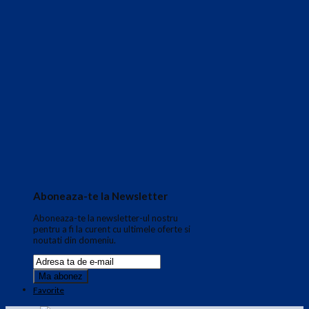
Aboneaza-te la Newsletter
Aboneaza-te la newsletter-ul nostru
pentru a fi la curent cu ultimele oferte si
noutati din domeniu.
Favorite