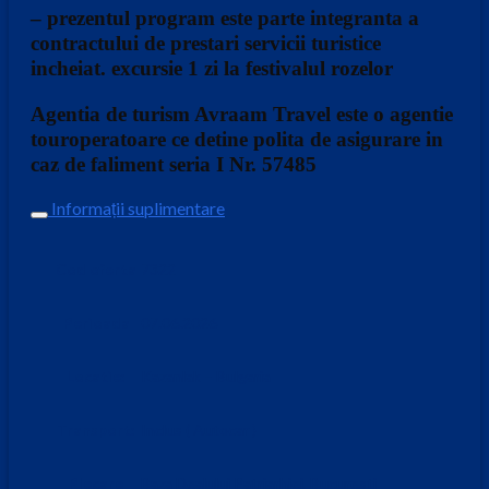
– prezentul program este parte integranta a
contractului de prestari servicii turistice
incheiat. excursie 1 zi la festivalul rozelor
Agentia de turism Avraam Travel este o agentie
touroperatoare ce detine polita de asigurare in
caz de faliment seria I Nr. 57485
Informații suplimentare
Cod oferta
7322
Perioada
07.06.2026
Locatie:
Kazanlak – Bulgaria
Transport:
Inclus ( Autocar )
Plecare
Baza Dealului Patriarhiei, Bucuresti