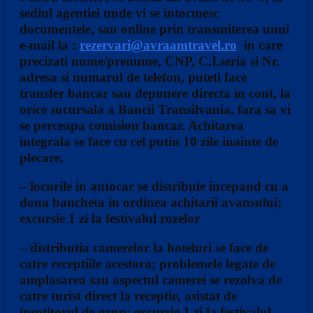
sediul agentiei unde vi se intocmesc
documentele, sau online prin transmiterea unui
e-mail la :
rezervari@avraamtravel.ro
in care
precizati nume/prenume, CNP, C.I.seria si Nr.
adresa si numarul de telefon, puteti face
transfer bancar sau depunere directa in cont, la
orice sucursala a Bancii Transilvania, fara sa vi
se perceapa comision bancar. Achitarea
integrala se face cu cel putin 10 zile inainte de
plecare.
– locurile in autocar se distribuie incepand cu a
doua bancheta in ordinea achitarii avansului;
excursie 1 zi la festivalul rozelor
– distributia camerelor la hoteluri se face de
catre receptiile acestora; problemele legate de
amplasarea sau aspectul camerei se rezolva de
catre turist direct la receptie, asistat de
insotitorul de grup; excursie 1 zi la festivalul