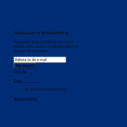
Aboneaza-te la Newsletter
Aboneaza-te la newsletter-ul nostru
pentru a fi la curent cu ultimele oferte si
noutati din domeniu.
Favorite
0.00
lei
Coș /
0
Nu ai niciun produs în coș.
Abonare oferte