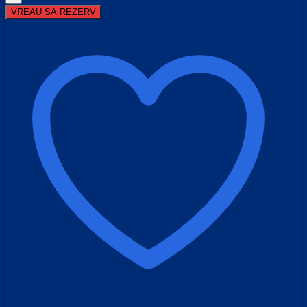
Valea
VREAU SA REZERV
Trandafirilor
-
Kazanlak,
Bulgaria