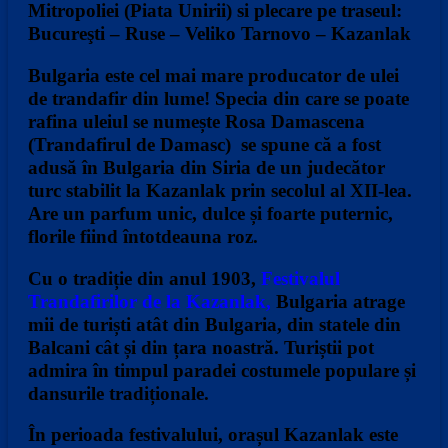
Mitropoliei (Piata Unirii) si plecare pe traseul:
Bucureşti – Ruse – Veliko Tarnovo – Kazanlak
Bulgaria este cel mai mare producator de ulei
de trandafir din lume! Specia din care se poate
rafina uleiul se numește Rosa Damascena
(Trandafirul de Damasc) se spune că a fost
adusă în Bulgaria din Siria de un judecător
turc stabilit la Kazanlak prin secolul al XII-lea.
Are un parfum unic, dulce și foarte puternic,
florile fiind întotdeauna roz.
Cu o tradiție din anul 1903,
Festivalul
Trandafirilor de la Kazanlak
,
Bulgaria atrage
mii de turiști atât din Bulgaria, din statele din
Balcani cât și din țara noastră. Turiștii pot
admira în timpul paradei costumele populare și
dansurile tradiționale.
În perioada festivalului, orașul Kazanlak este