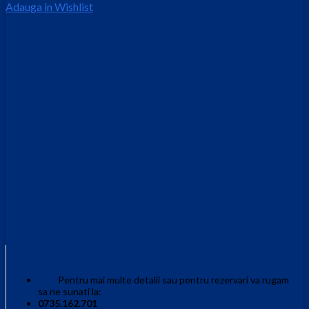
Adauga in Wishlist
Cod oferta
7322
Perioada
07.06.2026
Locatie:
Kazanlak – Bulgaria
Transport:
Inclus ( Autocar )
Plecare
Baza Dealului Patriarhiei, Bucuresti
Pret
180 Lei
Informatii Contact
Pentru mai multe detalii sau pentru rezervari va rugam
sa ne sunati la:
0735.162.701