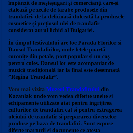
împânzit de meșteșugari și comercianți care-și
etalează pe zecile de tarabe produsele din
trandafiri, de la delicioasă dulceață la produsele
cosmetice și prețiosul ulei de trandafir
considerat aurul lichid al Bulgariei.
În timpul festivalului are loc Parada Florilor și
Dansul Trandafirilor, unde fetele poartă
coronițe din petale, port popular și un coș
pentru cules. Dansul lor este acompaniat de
muzică tradițională iar la final este desemnată
”Regina Trandafir”.
Vom mai vizita
Muzeul Trandafirului
din
Kazanlak unde vom vedea diferite unelte si
echipamente utilizate atat pentru ingrijirea
culturilor de trandafiri cat si pentru extragerea
uleiului de trandafir si prepararea diverselor
produse pe baza de trandafiri. Sunt expuse
diferte marturii si documente ce atesta