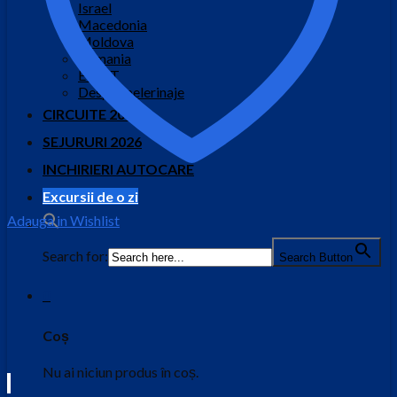
Israel
Macedonia
Moldova
Romania
EGIPT
Despre pelerinaje
CIRCUITE 2026
SEJURURI 2026
INCHIRIERI AUTOCARE
Excursii de o zi
Adauga in Wishlist
Search for:
Search Button
0
Coș
Nu ai niciun produs în coș.