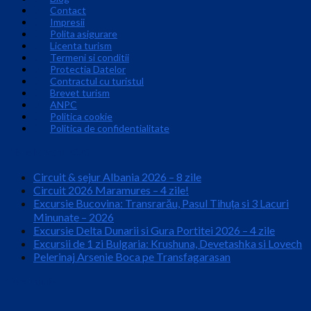
Contact
Impresii
Polita asigurare
Licenta turism
Termeni si conditii
Protectia Datelor
Contractul cu turistul
Brevet turism
ANPC
Politica cookie
Politica de confidentialitate
Ofertele Verii 2026
Circuit & sejur Albania 2026 – 8 zile
Circuit 2026 Maramures – 4 zile!
Excursie Bucovina: Transrarău, Pasul Tihuța si 3 Lacuri
Minunate – 2026
Excursie Delta Dunarii si Gura Portitei 2026 – 4 zile
Excursii de 1 zi Bulgaria: Krushuna, Devetashka si Lovech
Pelerinaj Arsenie Boca pe Transfagarasan
Comunitate