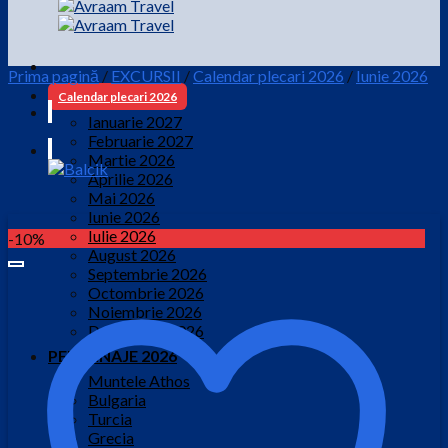
Prima pagină
/
EXCURSII
/
Calendar plecari 2026
/
Iunie 2026
Calendar plecari 2026
Ianuarie 2027
Februarie 2027
Martie 2026
Aprilie 2026
Mai 2026
Iunie 2026
Iulie 2026
-10%
August 2026
Septembrie 2026
Octombrie 2026
Noiembrie 2026
Decembrie 2026
PELERINAJE 2026
Muntele Athos
Bulgaria
Turcia
Grecia