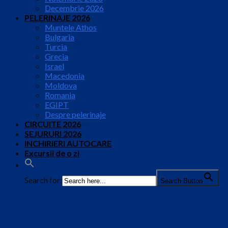
Decembrie 2026
PELERINAJE 2026
Muntele Athos
Bulgaria
Turcia
Grecia
Israel
Macedonia
Moldova
Romania
EGIPT
Despre pelerinaje
CIRCUITE 2026
SEJURURI 2026
INCHIRIERI AUTOCARE
Excursii de o zi
Search for:
Search Button