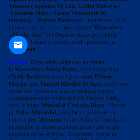
Traiana ( optional 10 Lei)
,
Golful Dubova
–
Cazanele Mari
–
Grota Veterani (6 lei
intrarea)
–
Peştera Ponicova
– incursiune 30 m
în spectaculosul aven, apoi vizitam
Manastirea
,,Sfanta Ana”
din
Orsova
situata pe colinele
Orsovei. Cazare si cina la hotel / pensiune in
Herculane
.
Ziua II:
Dupa micul dejun ne inchinam
la
Manastirea Almaj Putna
, apoi mergem pe
Cheile Rudariei
trecand prin
satul Eftimie
Murgu
spre
Tinutul Morilor de Apa
, unde vom
vedea cun se macina faina si malaiul, putem
cumpara produse locale inclusiv langosi calde,
apoi vizitam
Izbucul si
Cascada Bigar
. Plecam
pe
Valea Minisului
, vom face o plimbare cu
trenul (
gen Mocanita
) intre Anina si Oravita, ( o
incursiune in istorie facuta pe prima cale ferată
montană de pe teritoriul României). Sosire in