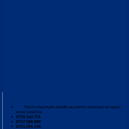
Locatie:
Banatul Montan, Romania
Transport:
Inclus Microbuz
Data
octombrie 2019, septembrie 2019
Nopti
3
Plecare
Bucuresti
Pret
570 RON
Informatii Contact
Pentru mai multe detalii sau pentru rezervari va rugam
sa ne sunati la:
0735.162.701
0737.088.888
0731.396.104