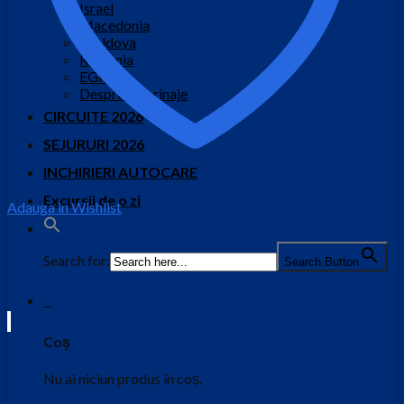
Israel
Macedonia
Moldova
Romania
EGIPT
Despre pelerinaje
CIRCUITE 2026
SEJURURI 2026
INCHIRIERI AUTOCARE
Excursii de o zi
Adauga in Wishlist
Search for:
Search Button
0
Coș
Nu ai niciun produs în coș.