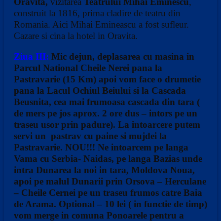
Oravita,
vizitarea
Teatrului Mihai Eminescu
,
construit la 1816, prima cladire de teatru din
Romania. Aici Mihai Emineascu a fost sufleur.
Cazare si cina la hotel in Oravita.
Ziua III:
Mic dejun, deplasarea
cu masina
in
Parcul National Cheile Nerei pana la
Pastravarie
(15 Km) apoi vom face o drumetie
pana la
Lacul Ochiul Beiului
si la
Cascada
Beusnita,
cea mai frumoasa cascada din tara (
de mers pe jos aprox. 2 ore dus – intors pe un
traseu usor prin padure). La intoarcere putem
servi un pastrav cu paine si mujdei la
Pastravarie.
NOU!!!
Ne intoarcem pe langa
Vama cu Serbia- Naidas,
pe langa Bazias unde
intra Dunarea la noi in tara,
Moldova Noua
,
apoi pe malul Dunarii prin Orsova – Herculane
–
Cheile Cernei
pe un traseu frumos catre
Baia
de Arama. Optional – 10 lei ( in functie de timp)
vom merge in comuna Ponoarele pentru a