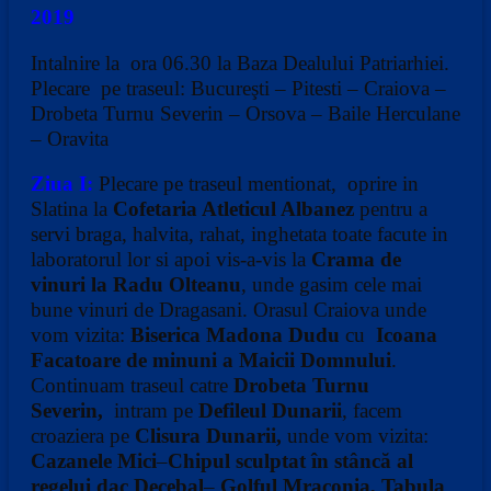
2019
Intalnire la ora 06.30 la Baza Dealului Patriarhiei.
Plecare pe traseul: Bucureşti – Pitesti – Craiova –
Drobeta Turnu Severin – Orsova – Baile Herculane
– Oravita
Ziua I:
Plecare pe traseul mentionat, oprire in
Slatina la
Cofetaria Atleticul Albanez
pentru a
servi braga, halvita, rahat, inghetata toate facute in
laboratorul lor si apoi vis-a-vis la
Crama de
vinuri la Radu Olteanu
, unde gasim cele mai
bune vinuri de Dragasani. Orasul Craiova unde
vom vizita:
Biserica Madona Dudu
cu
Icoana
Facatoare de minuni a Maicii Domnului
.
Continuam traseul catre
Drobeta Turnu
Severin,
intram pe
Defileul Dunarii
, facem
croaziera pe
Clisura Dunarii,
unde vom vizita:
Cazanele Mici
–
Chipul sculptat în stâncă al
regelui dac Decebal
–
Golful Mraconia, Tabula