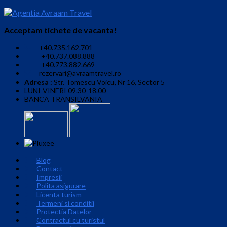
Acceptam tichete de vacanta!
+40.735.162.701
+40.737.088.888
+40.773.882.669
rezervari@avraamtravel.ro
Adresa :
Str. Tomescu Voicu, Nr 16, Sector 5
LUNI-VINERI 09.30-18.00
BANCA TRANSILVANIA
Blog
Contact
Impresii
Polita asigurare
Licenta turism
Termeni si conditii
Protectia Datelor
Contractul cu turistul