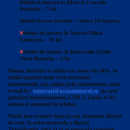
biletul de intrare la Izbuc si Cascada
Beusnita – 5 lei:
biletul de tren Oravita – Anina 14 lei/pers;
biletul de intrare la Teatrul Mihai
Eminescu – 10 lei;
biletul de intrare in Rezervatie Cheile
Nerei-Beusnita – 5 lei
Pentru inscriere se achita un avans de 50%, la
sediul agentiei unde vi se intocmesc
documentele, sau online prin transmiterea unui
e-mail la :
rezervari@avraamtravel.ro
in care
precizati nume/prenume, CNP, C.I.seria si Nr.
adresa si numarul de telefon.
Puteti face transfer bancar sau depunere directa
in cont, la orice sucursala a Bancii
Transilvania, fara sa vi se perceapa comision