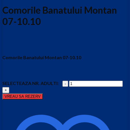
Comorile Banatului Montan
07-10.10
570.00
lei
Comorile Banatului Montan 07-10.10
570.00
lei
Cantitate
Comorile
Banatului
VREAU SA REZERV
Montan
07-
10.10