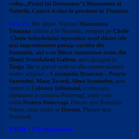
vedea
,,Podul lui Dumnezeu’’
( Monument al
Naturii). Cazare si cina la pensiune in Tismana.
Ziua IV:
Mic dejun.
V
izitam
Manastirea
Tismana
ctitorie a Sf Nicodim, mergem pe
Cheile
Cheile Sohodolului reprezinta unul dintre cele
mai impresionante peisaje carstice din
Romania, aici s-au filmat numeroase scene din
filmul Trandafirul Galben,
apoi ajungem la
Targu Jiu
in parcul unde se afla operele marelui
nostru sculptor
– Constantin Brancusi – Poarta
Sarutului, Masa Tacerii, Aleea Scaunelor,
apoi
vedem si
Coloana Infinitului,
continuam
deplasarea in comuna Polovragi, unde vom
vizita
Pestera Polovragi.
Plecare spre Ramnicu
Valcea, surta oprire in
Horezu.
Plecare spre
Bucuresti.
TARIF : 570 lei/persoana
.