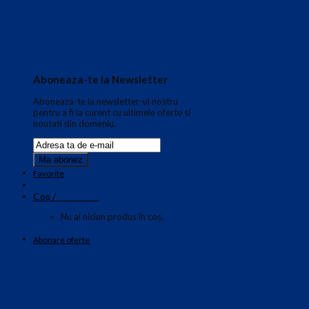
Aboneaza-te la Newsletter
Aboneaza-te la newsletter-ul nostru
pentru a fi la curent cu ultimele oferte si
noutati din domeniu.
Favorite
0.00
lei
Coș /
0
Nu ai niciun produs în coș.
Abonare oferte