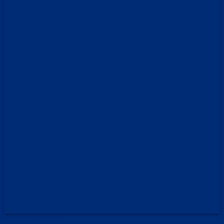
Cod oferta
7502
Perioada
07 – 10 octombrie 2019
Locatie:
Banatul Montan, Romania
Transport:
Inclus Microbuz
Data
octombrie 2019, septembrie 2019
Nopti
3
Plecare
Bucuresti
Pret
570 RON
Informatii Contact