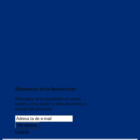
Aboneaza-te la Newsletter
Aboneaza-te la newsletter-ul nostru
pentru a fi la curent cu ultimele oferte si
noutati din domeniu.
Favorite